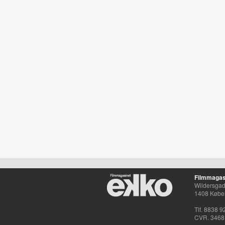
Filmmagas
Wildersgade
1408 Købe
Tlf. 8838 9
CVR. 3468