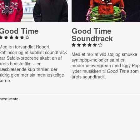
Good Time
Good Time
Soundtrack
Med en forvandlet Robert
Pattinson og et sublimt soundtrack
Med et mix af vild støj og smukke
har Safdie-brødrene skabt en af
synthpop-melodier samt en
årets bedste film – en
moderne evergreen med Iggy Pop
hæsblæsende kup-thriller, der
lyder musikken til
Good Time
som
aldrig glemmer sin menneskelige
årets soundtrack.
kerne.
mest læste