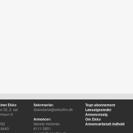
inet Ekko
Sekretariat:
Tegn abonnement
 32, 2. sal
Sekretariat@ekkofilm.dk
Løssalgssteder
nhavn K
Annoncesalg
Annoncer:
Om Ekko
292
Merete Hellerøe
Annoncørbetalt indhold
 8443
6111 5851