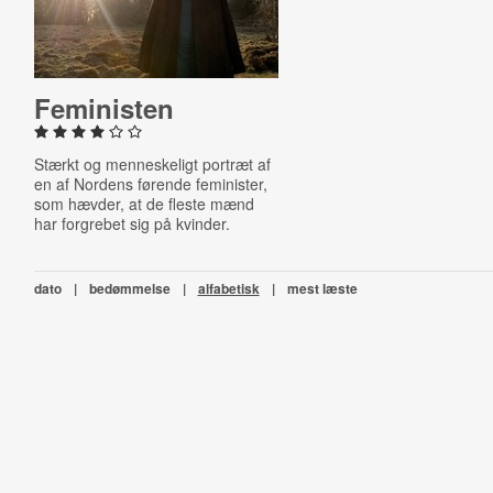
Fe­mi­ni­sten
Stærkt og menneskeligt portræt af
en af Nordens førende feminister,
som hævder, at de fleste mænd
har forgrebet sig på kvinder.
dato
|
bedømmelse
|
alfabetisk
|
mest læste