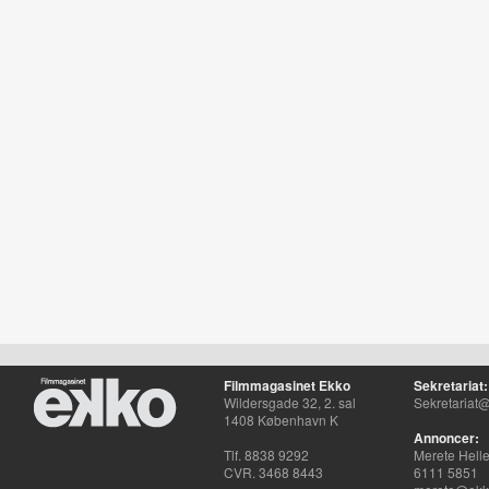
Filmmagasinet Ekko
Sekretariat:
Wildersgade 32, 2. sal
Sekretariat@
1408 København K
Annoncer:
Tlf. 8838 9292
Merete Hell
CVR. 3468 8443
6111 5851