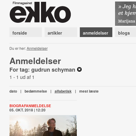
forside
artikler
anmeldelser
blogs
Du er her:
Anmeldelser
Anmeldelser
For tag: gudrun schyman
1 - 1 ud af 1
dato
|
bedømmelse
|
alfabetisk
|
mest læste
BIOGRAFANMELDELSE
05. OKT. 2018 | 12:20