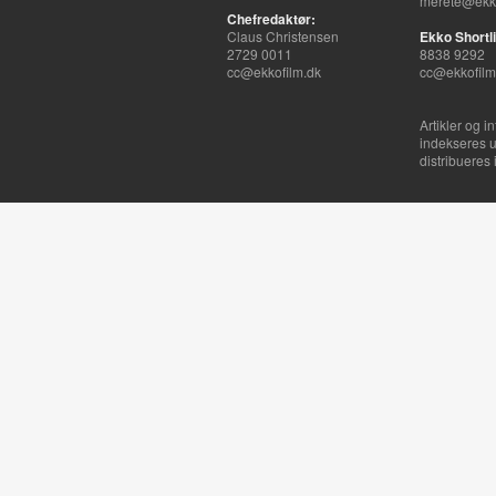
merete@ekko
Chefredaktør:
Claus Christensen
Ekko Shortli
2729 0011
8838 9292
cc@ekkofilm.dk
cc@ekkofilm
Artikler og i
indekseres u
distribueres