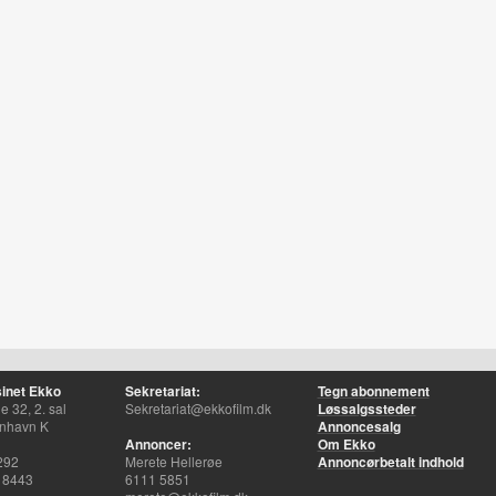
inet Ekko
Sekretariat:
Tegn abonnement
 32, 2. sal
Sekretariat@ekkofilm.dk
Løssalgssteder
nhavn K
Annoncesalg
Annoncer:
Om Ekko
292
Merete Hellerøe
Annoncørbetalt indhold
 8443
6111 5851