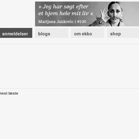
anmeldelser
blogs
om ekko
shop
mest læste