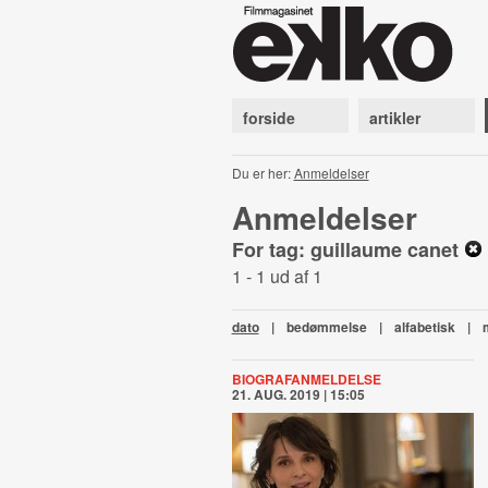
forside
artikler
Du er her:
Anmeldelser
Anmeldelser
For tag: guillaume canet
1 - 1 ud af 1
dato
|
bedømmelse
|
alfabetisk
|
BIOGRAFANMELDELSE
21. AUG. 2019 | 15:05