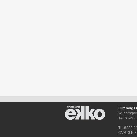
Filmmagas
Wildersgade
1408 Købe
Tlf. 8838 9
CVR. 3468