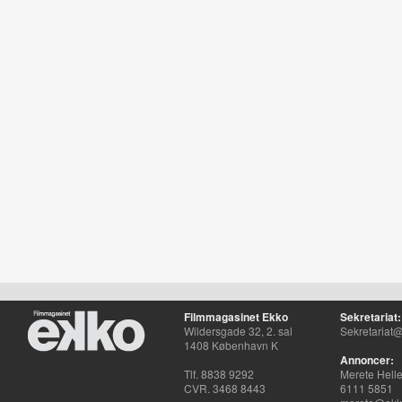
Filmmagasinet Ekko
Sekretariat:
Wildersgade 32, 2. sal
Sekretariat@
1408 København K
Annoncer:
Tlf. 8838 9292
Merete Hell
CVR. 3468 8443
6111 5851