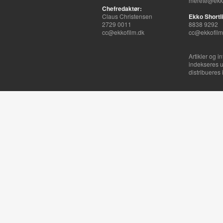
merete@ekko
Chefredaktør:
Claus Christensen
Ekko Shortli
2729 0011
8838 9292
cc@ekkofilm.dk
cc@ekkofilm
Artikler og i
indekseres u
distribueres