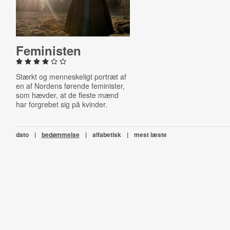
Fe­mi­ni­sten
Stærkt og menneskeligt portræt af
en af Nordens førende feminister,
som hævder, at de fleste mænd
har forgrebet sig på kvinder.
dato
|
bedømmelse
|
alfabetisk
|
mest læste