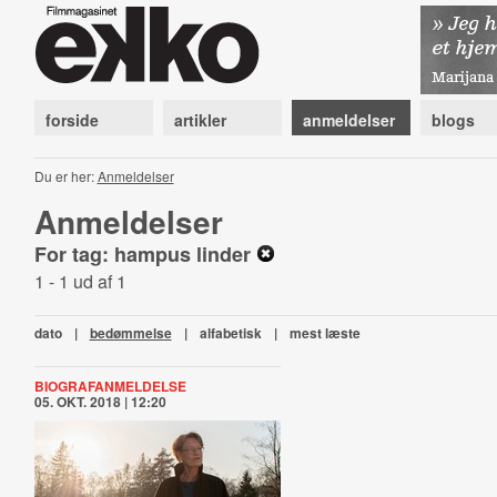
forside
artikler
anmeldelser
blogs
Du er her:
Anmeldelser
Anmeldelser
For tag: hampus linder
1 - 1 ud af 1
dato
|
bedømmelse
|
alfabetisk
|
mest læste
BIOGRAFANMELDELSE
05. OKT. 2018 | 12:20