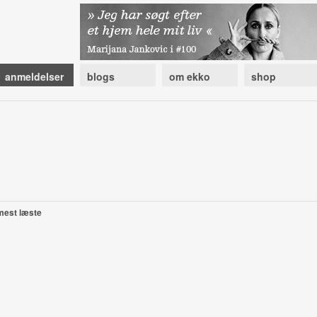
anmeldelser
blogs
om ekko
shop
mest læste