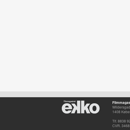
Filmmagas
Wildersgade
1408 Købe
Tlf. 8838 9
CVR. 3468