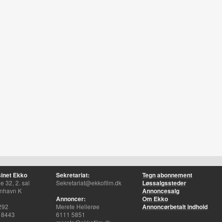
inet Ekko
Sekretariat:
Tegn abonnement
 32, 2. sal
Sekretariat@ekkofilm.dk
Løssalgssteder
nhavn K
Annoncesalg
Annoncer:
Om Ekko
292
Merete Hellerøe
Annoncørbetalt indhold
 8443
6111 5851