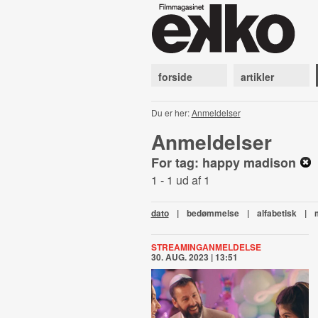
forside
artikler
Du er her:
Anmeldelser
Anmeldelser
For tag: happy madison
1 - 1 ud af 1
dato
|
bedømmelse
|
alfabetisk
|
STREAMINGANMELDELSE
30. AUG. 2023 | 13:51