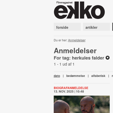
forside
artikler
Du er her:
Anmeldelser
Anmeldelser
For tag: herkules falder
1 - 1 ud af 1
dato
|
bedømmelse
|
alfabetisk
|
BIOGRAFANMELDELSE
13. NOV. 2025 | 10:48