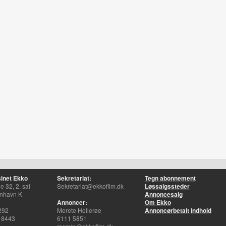
inet Ekko
Sekretariat:
Tegn abonnement
 32, 2. sal
Sekretariat@ekkofilm.dk
Løssalgssteder
nhavn K
Annoncesalg
Annoncer:
Om Ekko
292
Merete Hellerøe
Annoncørbetalt indhold
 8443
6111 5851