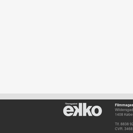
Filmmagas
Wildersgade
1408 Købe
Tlf. 8838 9
CVR. 3468