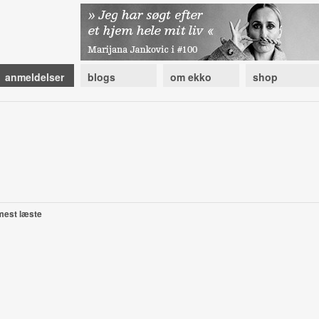
anmeldelser
blogs
om ekko
shop
mest læste