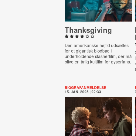
Thanks­giv­ing
Den amerikanske højtid udsættes
for et gigantisk blodbad i
underholdende slasherfilm, der må
blive en årlig kultfilm for gyserfans.
BIOGRAFANMELDELSE
15. JAN. 2025 | 22:33