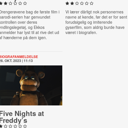
Drengerøvene bag de første film i
Vi lærer dårligt nok personernes
parodi-serien har genvundet
navne at kende, før det er for sent 
kontrollen over deres
forudsigelig og imiterende
yndlingslegetøj, og Ekkos
gyserfilm, som aldrig burde have
anmelder har lyst til at rive det ud
været i biografen.
af hænderne på dem igen.
BIOGRAFANMELDELSE
26. OKT. 2023 | 11:13
Five Nights at
Freddy’s