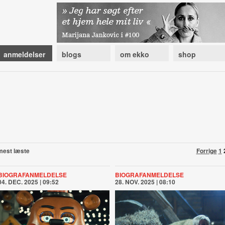
anmeldelser
blogs
om ekko
shop
mest læste
Forrige
1
BIOGRAFANMELDELSE
BIOGRAFANMELDELSE
04. DEC. 2025 | 09:52
28. NOV. 2025 | 08:10