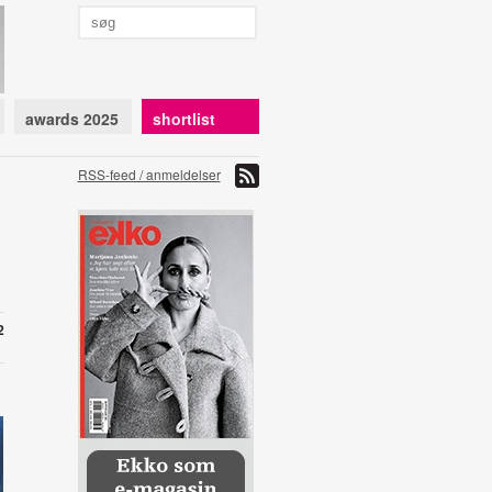
awards 2025
shortlist
RSS-feed / anmeldelser
2