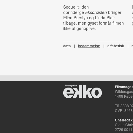
Sequel til den
oprindelige
Eksorcisten
bringer
Ellen Burstyn og Linda Blair
tilbage, men gyset formår filmen
ikke at genoplive.
dato
|
bedømmelse
|
alfabetisk
|
Filmmagas
Wildersgade
1408 Købe
Tlf. 8838 9
CVR. 3468
Chefredak
Claus Chri
2729 0011