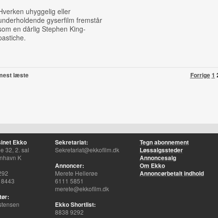
Hverken uhyggelig eller
underholdende gyserfilm fremstår
som en dårlig Stephen King-
pastiche.
mest læste
Forrige
1
inet Ekko
Sekretariat:
Tegn abonnement
 32, 2. sal
Sekretariat@ekkofilm.dk
Løssalgssteder
nhavn K
Annoncesalg
Annoncer:
Om Ekko
292
Merete Hellerøe
Annoncørbetalt indhold
 8443
6111 5851
merete@ekkofilm.dk
tør:
stensen
Ekko Shortlist:
8838 9292