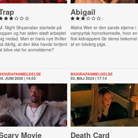
Trap
Abigail
M. Night Shyamalan startede på
Alisha Weir er den sande stjerne i
toppen og har siden stødt arbejdet
vampyrisk horrorkomedie, hvor en
sig nedad. Men er hans nye thriller
flok kidnappere får deres bekomst
så dårlig, at den ikke havde fortjent
af en tolvårig pige.
at blive vist for anmelderne?
BIOGRAFANMELDELSE
BIOGRAFANMELDELSE
04. JUNI 2026 | 14:03
03. MAJ 2024 | 17:14
Scary Movie
Death Card