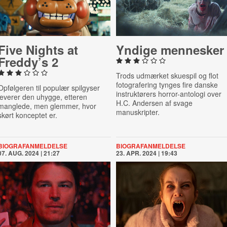
Five Nights at
Yndige mennesker
Freddy’s 2
Trods udmærket skuespil og flot
fotografering tynges fire danske
Opfølgeren til populær spilgyser
instruktørers horror-antologi over
leverer den uhygge, etteren
H.C. Andersen af svage
manglede, men glemmer, hvor
manuskripter.
skørt konceptet er.
BIOGRAFANMELDELSE
BIOGRAFANMELDELSE
07. AUG. 2024 | 21:27
23. APR. 2024 | 19:43