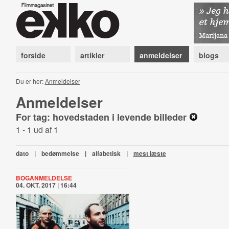
forside
artikler
anmeldelser
blogs
Du er her:
Anmeldelser
Anmeldelser
For tag: hovedstaden i levende billeder
1 - 1 ud af 1
dato
|
bedømmelse
|
alfabetisk
|
mest læste
BOGANMELDELSE
04. OKT. 2017 | 16:44