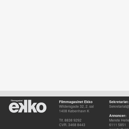
Filmmagasinet Ekko
Sekretariat:
Wildersgade 32, 2. sal
Sekretariat@
1408 København K
Annoncer:
Tlf. 8838 9292
Merete Hell
CVR. 3468 8443
6111 5851