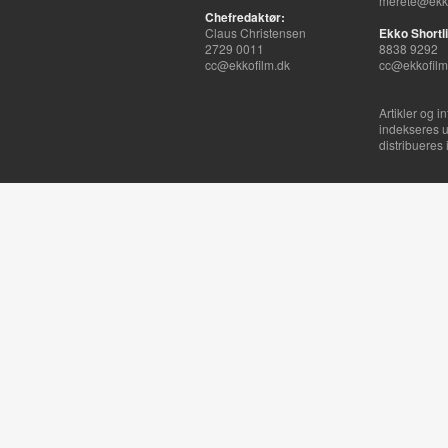
merete@ekko
Chefredaktør:
Claus Christensen
Ekko Shortli
2729 0011
8838 9292
cc@ekkofilm.dk
cc@ekkofilm
Artikler og i
indekseres u
distribueres