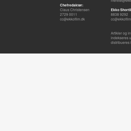
merete@ekko
Chefredaktør:
Claus Christensen
Ekko Shortli
2729 0011
8838 9292
cc@ekkofilm.dk
cc@ekkofilm
Artikler og i
indekseres u
distribueres