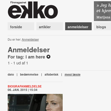
forside
artikler
anmeldelser
blogs
Du er her:
Anmeldelser
Anmeldelser
For tag: i am here
1 - 1 ud af 1
dato
|
bedømmelse
|
alfabetisk
|
mest læste
BIOGRAFANMELDELSE
06. JAN. 2015 | 15:34