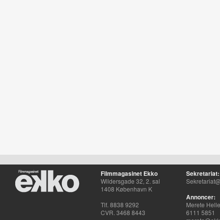
Filmmagasinet Ekko
Sekretariat:
Wildersgade 32, 2. sal
Sekretariat@
1408 København K
Annoncer:
Tlf. 8838 9292
Merete Hell
CVR. 3468 8443
6111 5851