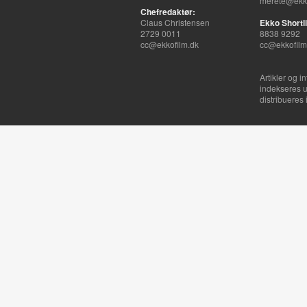
merete@ekko
Chefredaktør:
Claus Christensen
Ekko Shortli
2729 0011
8838 9292
cc@ekkofilm.dk
cc@ekkofilm
Artikler og i
indekseres u
distribueres