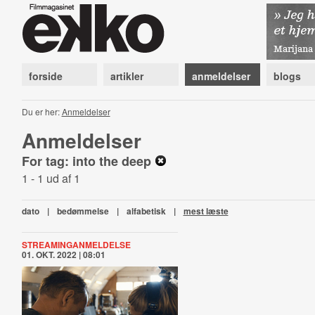
forside
artikler
anmeldelser
blogs
Du er her:
Anmeldelser
Anmeldelser
For tag: into the deep
1 - 1 ud af 1
dato
|
bedømmelse
|
alfabetisk
|
mest læste
STREAMINGANMELDELSE
01. OKT. 2022 | 08:01