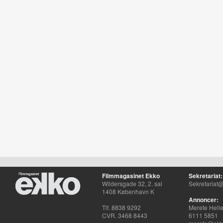
Filmmagasinet Ekko
Sekretariat:
Wildersgade 32, 2. sal
Sekretariat@
1408 København K
Annoncer:
Tlf. 8838 9292
Merete Hell
CVR. 3468 8443
6111 5851