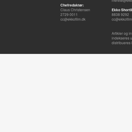
merete@ekko
Chefredaktør:
Claus Christensen
Ekko Shortli
2729 0011
8838 9292
cc@ekkofilm.dk
cc@ekkofilm
Artikler og i
indekseres u
distribueres