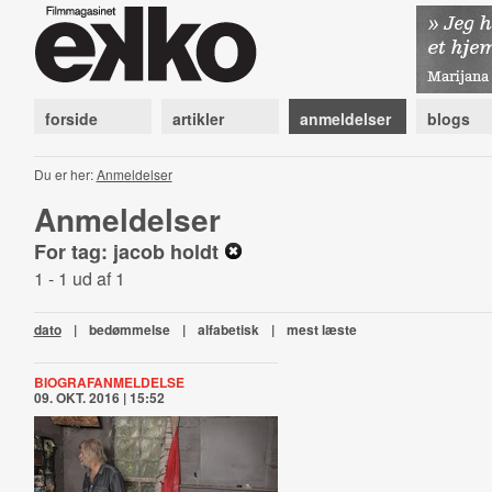
forside
artikler
anmeldelser
blogs
Du er her:
Anmeldelser
Anmeldelser
For tag: jacob holdt
1 - 1 ud af 1
dato
|
bedømmelse
|
alfabetisk
|
mest læste
BIOGRAFANMELDELSE
09. OKT. 2016 | 15:52