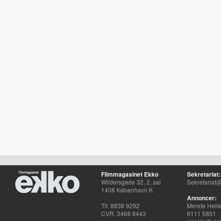
Filmmagasinet Ekko
Sekretariat:
Wildersgade 32, 2. sal
Sekretariat@
1408 København K
Annoncer:
Tlf. 8838 9292
Merete Hell
CVR. 3468 8443
6111 5851