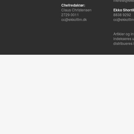
merete@ekko
Chefredaktør:
Claus Christensen
Ekko Shortli
2729 0011
8838 9292
cc@ekkofilm.dk
cc@ekkofilm
Artikler og i
indekseres u
distribueres