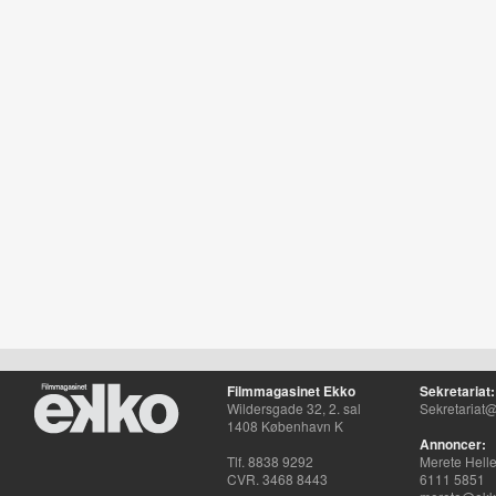
Filmmagasinet Ekko
Sekretariat:
Wildersgade 32, 2. sal
Sekretariat@
1408 København K
Annoncer:
Tlf. 8838 9292
Merete Hell
CVR. 3468 8443
6111 5851