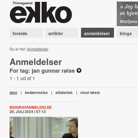
forside
artikler
anmeldelser
blogs
Du er her:
Anmeldelser
Anmeldelser
For tag: jan gunnar røise
1 - 1 ud af 1
dato
|
bedømmelse
|
alfabetisk
|
mest læste
BIOGRAFANMELDELSE
29. JULI 2024 | 07:13