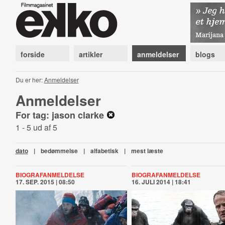
forside
artikler
anmeldelser
blogs
Du er her:
Anmeldelser
Anmeldelser
For tag: jason clarke
1 - 5 ud af 5
dato
|
bedømmelse
|
alfabetisk
|
mest læste
BIOGRAFANMELDELSE
BIOGRAFANMELDELSE
17. SEP. 2015 | 08:50
16. JULI 2014 | 18:41