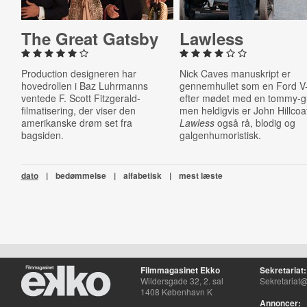
The Great Gatsby
Lawless
Production designeren har
Nick Caves manuskript er
hovedrollen i Baz Luhrmanns
gennemhullet som en Ford V
ventede F. Scott Fitzgerald-
efter mødet med en tommy-g
filmatisering, der viser den
men heldigvis er John Hillcoa
amerikanske drøm set fra
Lawless
også rå, blodig og
bagsiden.
galgenhumoristisk.
dato
|
bedømmelse
|
alfabetisk
|
mest læste
Filmmagasinet Ekko
Sekretariat:
Wildersgade 32, 2. sal
Sekretariat@
1408 København K
Annoncer: