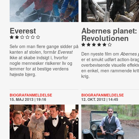
Everest
Abernes planet:
Re­vo­lu­tio­nen
Selv om man flere gange sidder på
kanten af stolen, formår
Everest
Den nyeste film om
Abernes 
ikke at skabe indsigt i, hvorfor
er et smukt udført action-br
nogle mennesker risikerer liv og
overbevisende visuelle effekt
lemmer for at bestige verdens
en enkel, men rammende kriti
højeste bjerg.
krig.
BIOGRAFANMELDELSE
BIOGRAFANMELDELSE
15. MAJ 2013 | 19:16
12. OKT. 2012 | 14:45