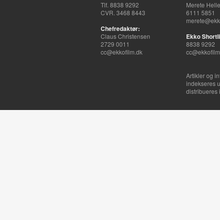
Tlf. 8838 9292
Merete Hell
CVR. 3468 8443
6111 5851
merete@ekko
Chefredaktør:
Claus Christensen
Ekko Shortli
2729 0011
8838 9292
cc@ekkofilm.dk
cc@ekkofilm
Artikler og i
indekseres u
distribueres