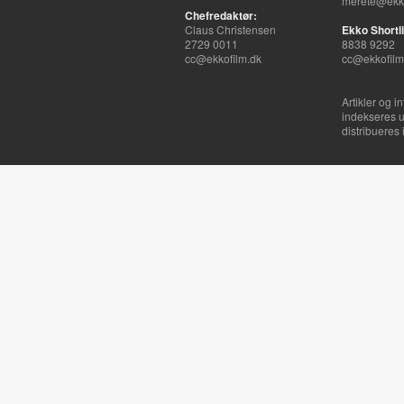
merete@ekko
Chefredaktør:
Claus Christensen
Ekko Shortli
2729 0011
8838 9292
cc@ekkofilm.dk
cc@ekkofilm
Artikler og i
indekseres u
distribueres