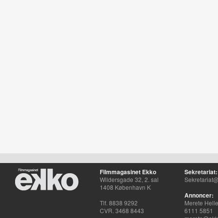
Filmmagasinet Ekko
Sekretariat:
Wildersgade 32, 2. sal
Sekretariat@
1408 København K
Annoncer:
Tlf. 8838 9292
Merete Hell
CVR. 3468 8443
6111 5851