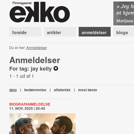
forside
artikler
anmeldelser
blogs
Du er her:
Anmeldelser
Anmeldelser
For tag: jay kelly
1 - 1 ud af 1
dato
|
bedømmelse
|
alfabetisk
|
mest læste
BIOGRAFANMELDELSE
11. NOV. 2025 | 20:40