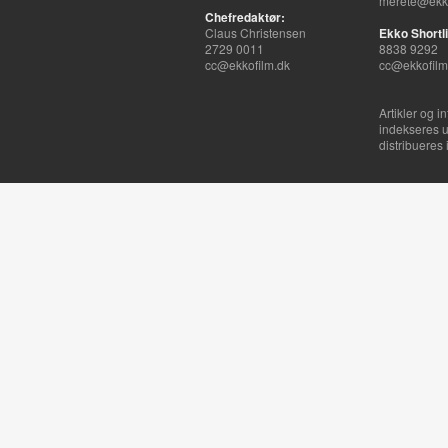
merete@ekko
Chefredaktør:
Claus Christensen
Ekko Shortli
2729 0011
8838 9292
cc@ekkofilm.dk
cc@ekkofilm
Artikler og i
indekseres u
distribueres