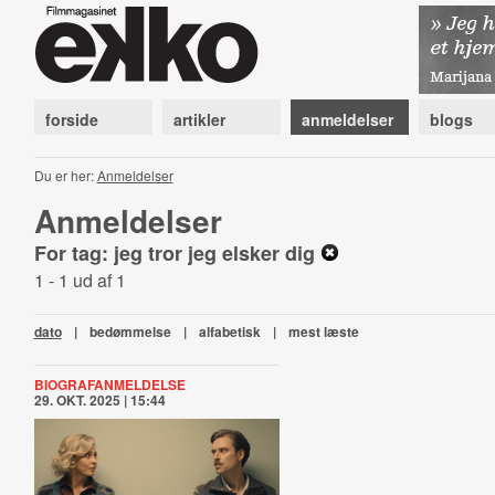
forside
artikler
anmeldelser
blogs
Du er her:
Anmeldelser
Anmeldelser
For tag: jeg tror jeg elsker dig
1 - 1 ud af 1
dato
|
bedømmelse
|
alfabetisk
|
mest læste
BIOGRAFANMELDELSE
29. OKT. 2025 | 15:44