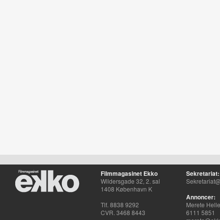
Filmmagasinet Ekko
Sekretariat:
Wildersgade 32, 2. sal
Sekretariat@
1408 København K
Annoncer:
Tlf. 8838 9292
Merete Hell
CVR. 3468 8443
6111 5851