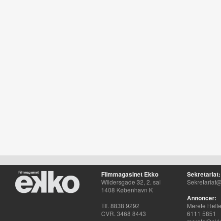
Filmmagasinet Ekko
Sekretariat:
Wildersgade 32, 2. sal
Sekretariat@
1408 København K
Annoncer:
Tlf. 8838 9292
Merete Hell
CVR. 3468 8443
6111 5851