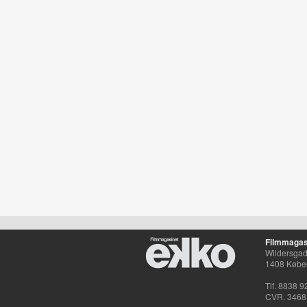
Filmmagas
Wildersgade
1408 Købe
Tlf. 8838 9
CVR. 3468