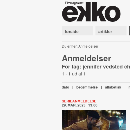
forside
artikler
Du er her:
Anmeldelser
Anmeldelser
For tag: jennifer vedsted c
1 - 1 ud af 1
dato
|
bedømmelse
|
alfabetisk
|
SERIEANMELDELSE
29. MAR. 2023 | 13:00