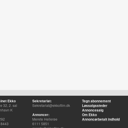
inet Ekko
Sekretariat:
Tegn abonnement
 32, 2. sal
Sekretariat@ekkofilm.dk
Løssalgssteder
nhavn K
Annoncesalg
Annoncer:
Om Ekko
292
Merete Hellerøe
Annoncørbetalt indhold
 8443
6111 5851