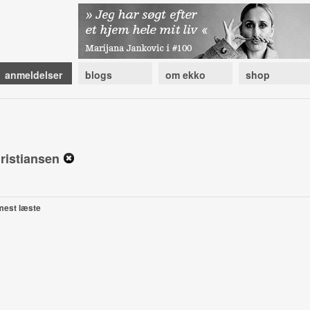
anmeldelser
blogs
om ekko
shop
hristiansen
mest læste