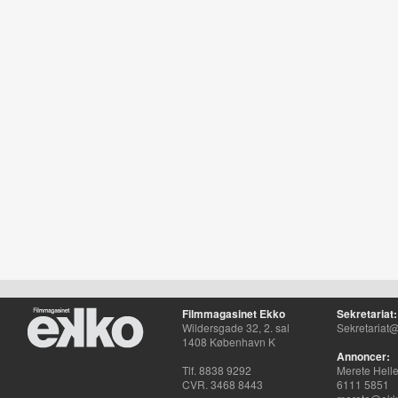
Filmmagasinet Ekko
Sekretariat:
Wildersgade 32, 2. sal
Sekretariat@
1408 København K
Annoncer:
Tlf. 8838 9292
Merete Hell
CVR. 3468 8443
6111 5851