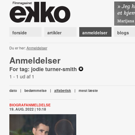
forside
artikler
anmeldelser
blogs
Du er her:
Anmeldelser
Anmeldelser
For tag: jodie turner-smith
1 - 1 ud af 1
dato
|
bedømmelse
|
alfabetisk
|
mest læste
BIOGRAFANMELDELSE
19. AUG. 2022 | 10:18