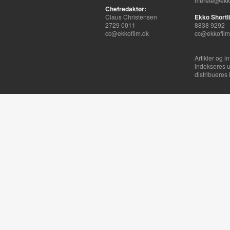
merete@ekko
Chefredaktør:
Claus Christensen
Ekko Shortli
2729 0011
8838 9292
cc@ekkofilm.dk
cc@ekkofilm
Artikler og i
indekseres u
distribueres