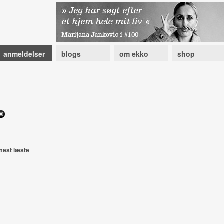
anmeldelser
blogs
om ekko
shop
mest læste