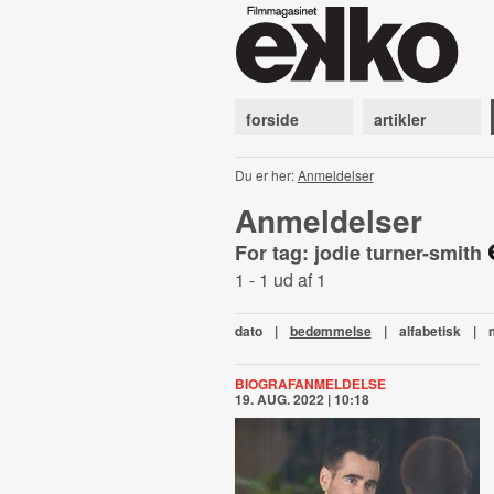
forside
artikler
Du er her:
Anmeldelser
Anmeldelser
For tag: jodie turner-smith
1 - 1 ud af 1
dato
|
bedømmelse
|
alfabetisk
|
BIOGRAFANMELDELSE
19. AUG. 2022 | 10:18