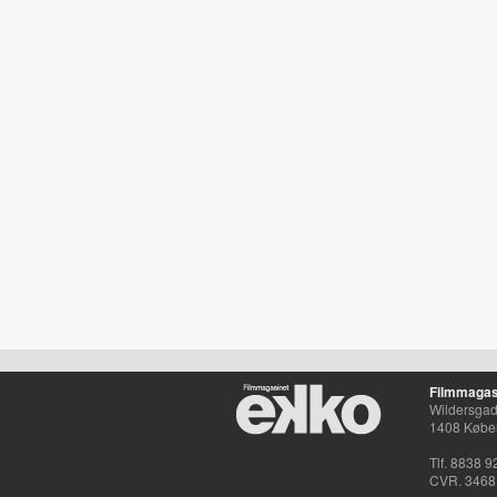
Filmmagas
Wildersgade
1408 Købe
Tlf. 8838 9
CVR. 3468