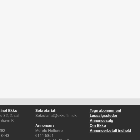
inet Ekko
Sekretariat:
Tegn abonnement
 32, 2. sal
Sekretariat@ekkofilm.dk
Løssalgssteder
nhavn K
Annoncesalg
Annoncer:
Om Ekko
292
Merete Hellerøe
Annoncørbetalt indhold
 8443
6111 5851