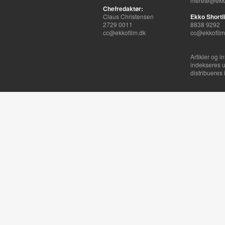
merete@ekko
Chefredaktør:
Claus Christensen
Ekko Shortli
2729 0011
8838 9292
cc@ekkofilm.dk
cc@ekkofilm
Artikler og i
indekseres u
distribueres