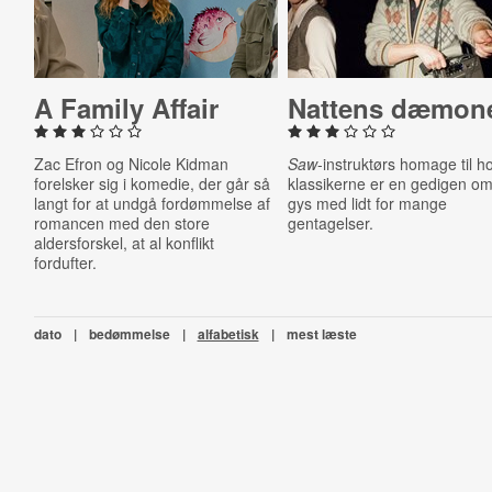
A Family Affair
Nattens dæmon
Zac Efron og Nicole Kidman
Saw
-instruktørs homage til ho
forelsker sig i komedie, der går så
klassikerne er en gedigen o
langt for at undgå fordømmelse af
gys med lidt for mange
romancen med den store
gentagelser.
aldersforskel, at al konflikt
fordufter.
dato
|
bedømmelse
|
alfabetisk
|
mest læste