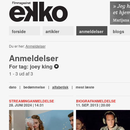
forside
artikler
anmeldelser
blogs
Du er her:
Anmeldelser
Anmeldelser
For tag: joey king
1 - 3 ud af 3
dato
|
bedømmelse
|
alfabetisk
|
mest læste
STREAMINGANMELDELSE
BIOGRAFANMELDELSE
28. JUNI 2024 | 14:31
11. SEP. 2013 | 20:00