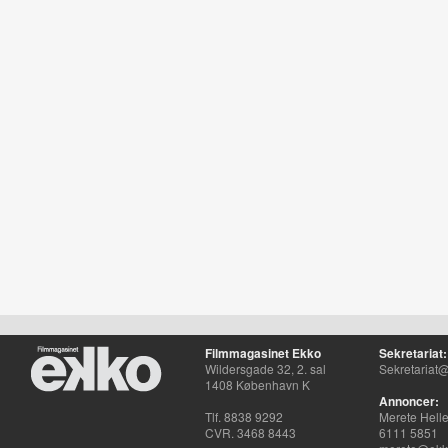
Filmmagasinet Ekko
Sekretariat:
Wildersgade 32, 2. sal
Sekretariat@
1408 København K
Annoncer:
Tlf. 8838 9292
Merete Hell
CVR. 3468 8443
6111 5851