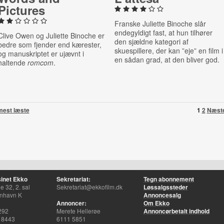
Pictures
Franske Juliette Binoche slår
endegyldigt fast, at hun tilhører
Clive Owen og Juliette Binoche er
den sjældne kategori af
bedre som fjender end kærester,
skuespillere, der kan ”eje” en film i
og manuskriptet er ujævnt i
en sådan grad, at den bliver god.
haltende
romcom
.
mest læste
1
2
Næst
inet Ekko
Sekretariat:
Tegn abonnement
 32, 2. sal
Sekretariat@ekkofilm.dk
Løssalgssteder
nhavn K
Annoncesalg
Annoncer:
Om Ekko
292
Merete Hellerøe
Annoncørbetalt indhold
 8443
6111 5851