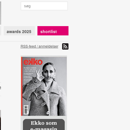
awards 2025
shortlist
RSS-feed / anmeldelser
e