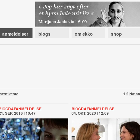
anmeldelser
blogs
om ekko
shop
mest læste
1
2
Næst
BIOGRAFANMELDELSE
BIOGRAFANMELDELSE
21. SEP. 2016 | 10:47
04. OKT. 2020 | 12:09