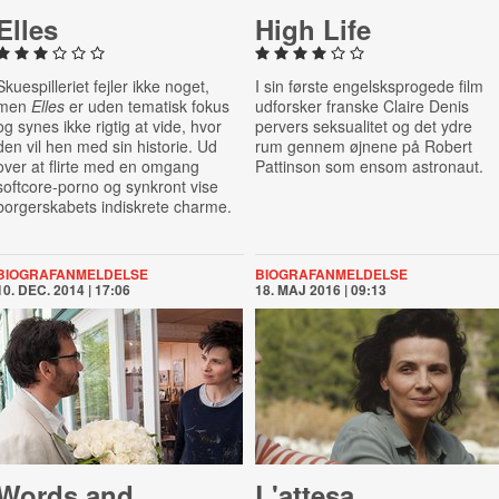
Elles
High Life
Skuespilleriet fejler ikke noget,
I sin første engelsksprogede film
men
Elles
er uden tematisk fokus
udforsker franske Claire Denis
og synes ikke rigtig at vide, hvor
pervers seksualitet og det ydre
den vil hen med sin historie. Ud
rum gennem øjnene på Robert
over at flirte med en omgang
Pattinson som ensom astronaut.
softcore-porno og synkront vise
borgerskabets indiskrete charme.
BIOGRAFANMELDELSE
BIOGRAFANMELDELSE
10. DEC. 2014 | 17:06
18. MAJ 2016 | 09:13
Words and
L'attesa