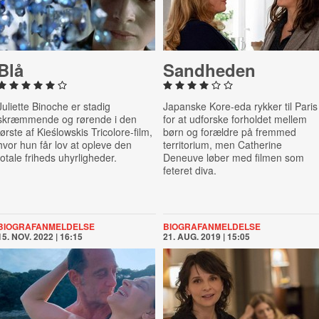
Blå
Sandheden
Juliette Binoche er stadig
Japanske
Kore-eda rykker til Paris
skræmmende og rørende i den
for at udforske forholdet mellem
første af Kieślowskis Tricolore-film,
børn og forældre på fremmed
hvor hun får lov at opleve den
territorium, men
Catherine
totale friheds uhyrligheder.
Deneuve løber med filmen som
feteret diva.
BIOGRAFANMELDELSE
BIOGRAFANMELDELSE
15. NOV. 2022 | 16:15
21. AUG. 2019 | 15:05