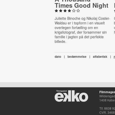
Times Good Night
Juliette Binoche og Nikolaj Coster-
Waldau er i topform i en visuelt
overlegen fortælling om en
krigsfotograf, der forsømmer sin
familie i jagten på det perfekte
billede.
dato
|
bedømmelse
|
alfabetisk
|
Filmmagas
Wildersgade
1408 Købe
Tlf. 8838 9
CVR. 3468