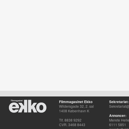
Filmmagasinet Ekko
Sekretariat:
Wildersgade 32, 2. sal
Sekretariat@
1408 København K
Annoncer:
Tlf. 8838 9292
Merete Hell
CVR. 3468 8443
6111 5851