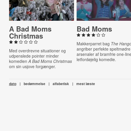
A Bad Moms
Bad Moms
Christmas
Makkerparret bag
The Hango
angriber perfekte speltmødr
Med overdrevne situationer og
arsenaler af bramfrie one-line
udpenslede pointer minder
letfordøjelig komedie.
komedien
A Bad Moms Christmas
om sin usjove forgænger.
dato
|
bedømmelse
|
alfabetisk
|
mest læste