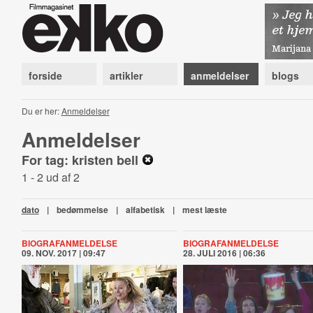
forside
artikler
anmeldelser
blogs
Du er her:
Anmeldelser
Anmeldelser
For tag: kristen bell
1 - 2 ud af 2
dato
|
bedømmelse
|
alfabetisk
|
mest læste
BIOGRAFANMELDELSE
BIOGRAFANMELDELSE
09. NOV. 2017 | 09:47
28. JULI 2016 | 06:36