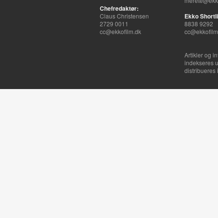
merete@ekko
Chefredaktør:
Claus Christensen
Ekko Shortli
2729 0011
8838 9292
cc@ekkofilm.dk
cc@ekkofilm
Artikler og i
indekseres u
distribueres