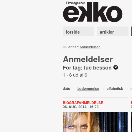
forside
artikler
Du er her:
Anmeldelser
Anmeldelser
For tag: luc besson
1 - 6 ud af 6
dato
|
bedømmelse
|
alfabetisk
|
BIOGRAFANMELDELSE
06. AUG. 2014 | 16:23