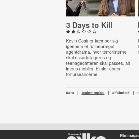
3 Days to Kill
Kevin Costner kæmper sig
igennem et rutinepræget
agentdrama
,
hvor terroristerne
skal uskadeliggøres og
teenagedatteren skal passes, alt
imens mobilen bimler under
torturseancerne.
dato
|
bedømmelse
|
alfabetisk
|
Filmmagas