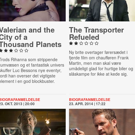
Valerian and the
The Trans­port­er
City of a
Refueled
Thousand Planets
Ny brite overtager førersædet i
fjerde film om chaufføren Frank
Trods Rihanna som strippende
Martin, men man skal være
rumvæsen og et fantastisk univers
umådeligt glad for hurtige biler og
skuffer Luc Bessons nye eventyr,
slåskampe for ikke at kede sig.
fordi han overser det vigtigste
element i en god blockbuster.
BIOGRAFANMELDELSE
BIOGRAFANMELDELSE
23. OKT. 2013 | 20:00
23. APR. 2014 | 17:22