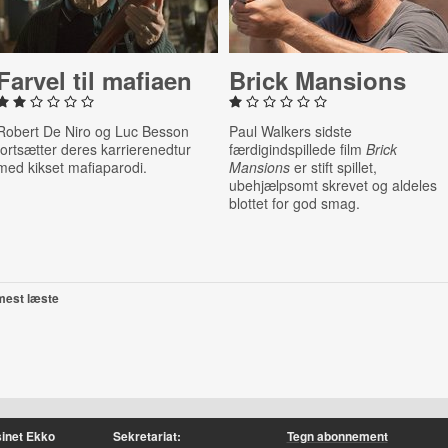
Farvel til mafiaen
Brick Mansions
Robert De Niro og Luc Besson
Paul Walkers sidste
fortsætter deres karrierenedtur
færdigindspillede film
Brick
med kikset mafiaparodi.
Mansions
er stift spillet,
ubehjælpsomt skrevet og aldeles
blottet for god smag.
mest læste
inet Ekko
Sekretariat:
Tegn abonnement