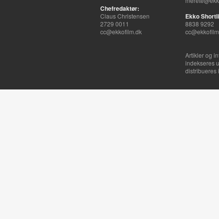
merete@ekko
Chefredaktør:
Claus Christensen
Ekko Shortli
2729 0011
8838 9292
cc@ekkofilm.dk
cc@ekkofilm
Artikler og i
indekseres u
distribueres