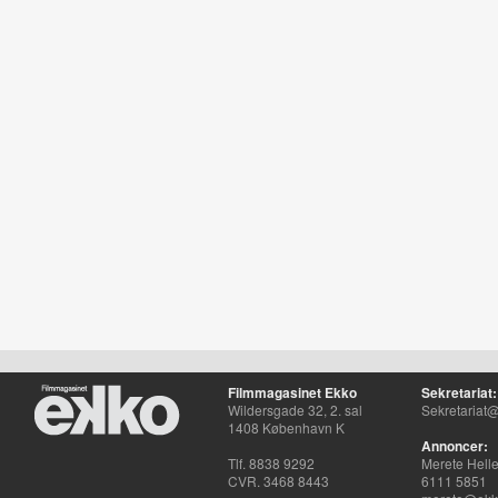
Filmmagasinet Ekko
Sekretariat:
Wildersgade 32, 2. sal
Sekretariat@
1408 København K
Annoncer:
Tlf. 8838 9292
Merete Hell
CVR. 3468 8443
6111 5851