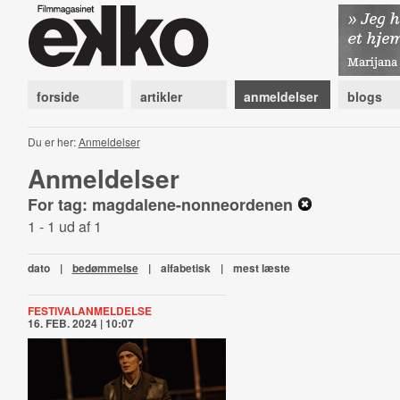
forside
artikler
anmeldelser
blogs
Du er her:
Anmeldelser
Anmeldelser
For tag: magdalene-nonneordenen
1 - 1 ud af 1
dato
|
bedømmelse
|
alfabetisk
|
mest læste
FESTIVALANMELDELSE
16. FEB. 2024 | 10:07