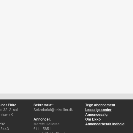
inet Ekko
Sekretariat:
Tegn abonnement
 32, 2. sal
Sekretariat@ekkofilm.dk
Løssalgssteder
nhavn K
Annoncesalg
Annoncer:
Om Ekko
292
Merete Hellerøe
Annoncørbetalt indhold
 8443
6111 5851