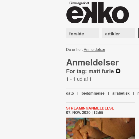
forside
artikler
Du er her:
Anmeldelser
Anmeldelser
For tag: matt furie
1 - 1 ud af 1
dato
|
bedømmelse
|
alfabetisk
|
STREAMINGANMELDELSE
07. NOV. 2020 | 12:55