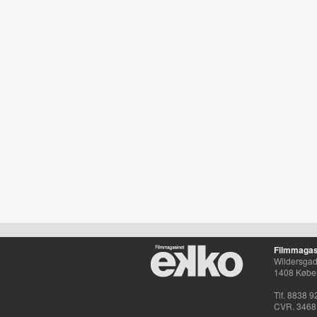
Filmmagas
Wildersgade
1408 Købe
Tlf. 8838 9
CVR. 3468