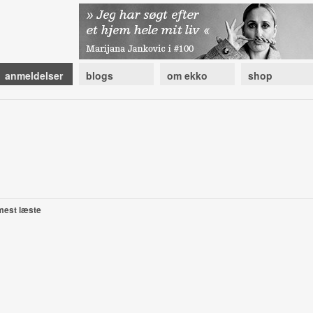
anmeldelser
blogs
om ekko
shop
mest læste