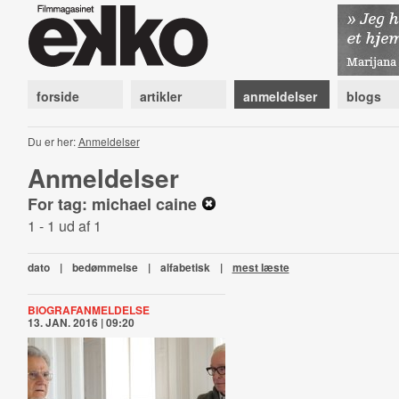
forside
artikler
anmeldelser
blogs
Du er her:
Anmeldelser
Anmeldelser
For tag: michael caine
1 - 1 ud af 1
dato
|
bedømmelse
|
alfabetisk
|
mest læste
BIOGRAFANMELDELSE
13. JAN. 2016 | 09:20