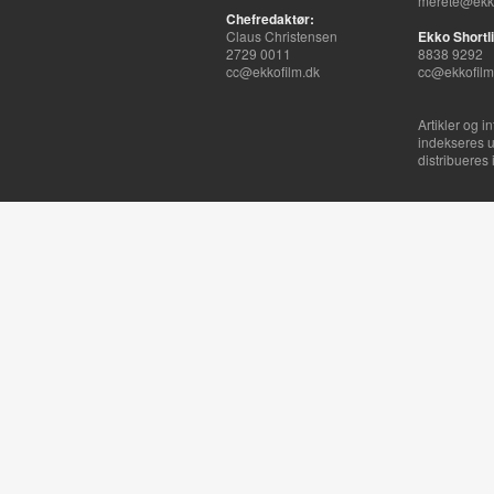
merete@ekko
Chefredaktør:
Claus Christensen
Ekko Shortli
2729 0011
8838 9292
cc@ekkofilm.dk
cc@ekkofilm
Artikler og i
indekseres u
distribueres