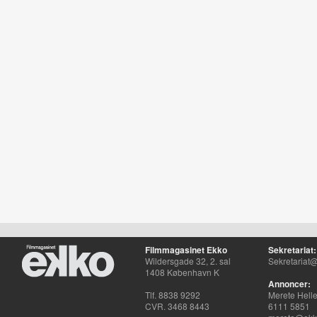
Filmmagasinet Ekko
Sekretariat:
Wildersgade 32, 2. sal
Sekretariat@
1408 København K
Annoncer:
Tlf. 8838 9292
Merete Hell
CVR. 3468 8443
6111 5851