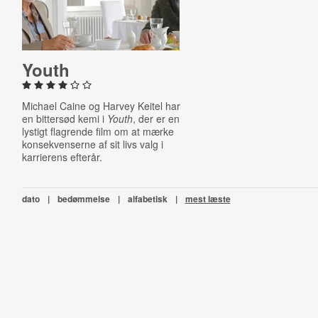
Youth
Michael Caine og Harvey Keitel har
en bittersød kemi i
Youth
, der er en
lystigt flagrende film om at mærke
konsekvenserne af sit livs valg i
karrierens efterår.
dato
|
bedømmelse
|
alfabetisk
|
mest læste