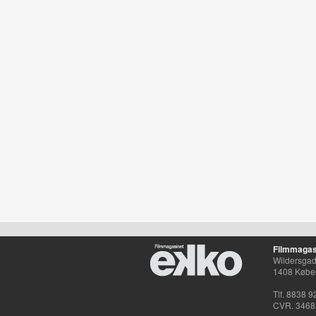
Filmmagas
Wildersgade
1408 Købe
Tlf. 8838 9
CVR. 3468