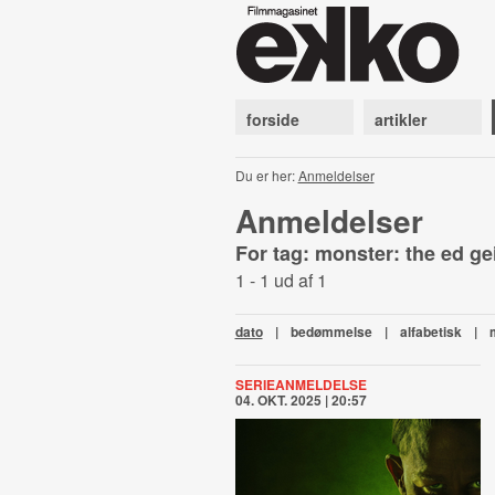
forside
artikler
Du er her:
Anmeldelser
Anmeldelser
For tag: monster: the ed ge
1 - 1 ud af 1
dato
|
bedømmelse
|
alfabetisk
|
SERIEANMELDELSE
04. OKT. 2025 | 20:57