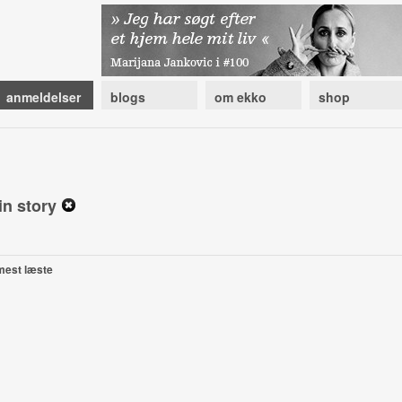
anmeldelser
blogs
om ekko
shop
in story
mest læste