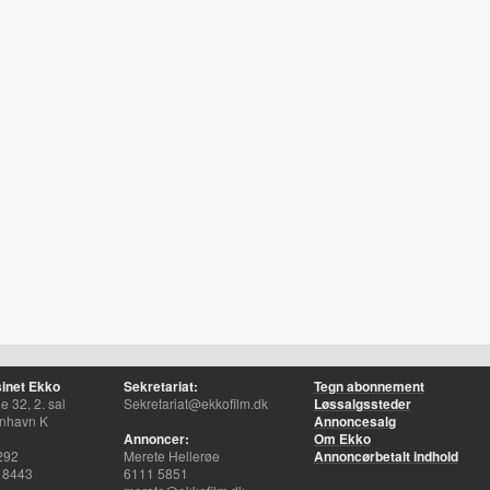
inet Ekko
Sekretariat:
Tegn abonnement
 32, 2. sal
Sekretariat@ekkofilm.dk
Løssalgssteder
nhavn K
Annoncesalg
Annoncer:
Om Ekko
292
Merete Hellerøe
Annoncørbetalt indhold
 8443
6111 5851