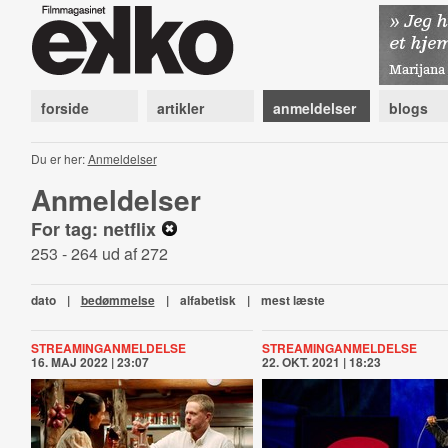
forside
artikler
anmeldelser
blogs
Du er her:
Anmeldelser
Anmeldelser
For tag: netflix
253 - 264 ud af 272
dato
|
bedømmelse
|
alfabetisk
|
mest læste
STREAMINGANMELDELSE
STREAMINGANMELDELSE
16. MAJ 2022 | 23:07
22. OKT. 2021 | 18:23