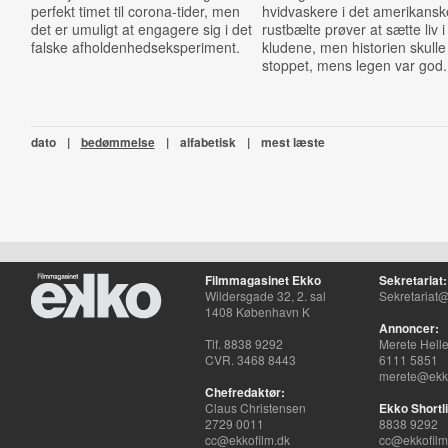
perfekt timet til corona-tider, men
hvidvaskere i det amerikansk
det er umuligt at engagere sig i det
rustbælte prøver at sætte liv i
falske afholdenhedseksperiment.
kludene, men historien skull
stoppet, mens legen var god.
dato
|
bedømmelse
|
alfabetisk
|
mest læste
Filmmagasinet Ekko
Sekretariat:
Wildersgade 32, 2. sal
Sekretariat@
1408 København K
Annoncer:
Tlf. 8838 9292
Merete Hell
CVR. 3468 8443
6111 5851
merete@ekko
Chefredaktør:
Claus Christensen
Ekko Shortli
2729 0011
8838 9292
cc@ekkofilm.dk
cc@ekkofilm