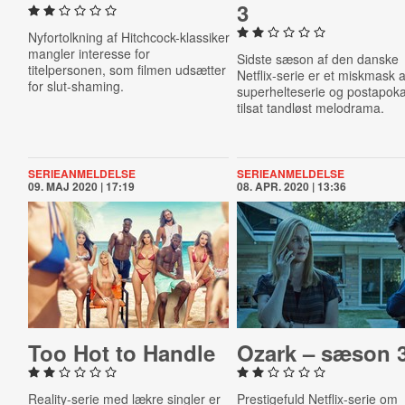
3
Nyfortolkning af Hitchcock-klassiker
mangler interesse for
Sidste sæson af den danske
titelpersonen, som filmen udsætter
Netflix-serie er et miskmask a
for slut-shaming.
superhelteserie og postapok
tilsat tandløst melodrama.
SERIEANMELDELSE
SERIEANMELDELSE
09. MAJ 2020 | 17:19
08. APR. 2020 | 13:36
Too Hot to Handle
Ozark – sæson 
Reality-serie med lækre singler er
Prestigefuld Netflix-serie om