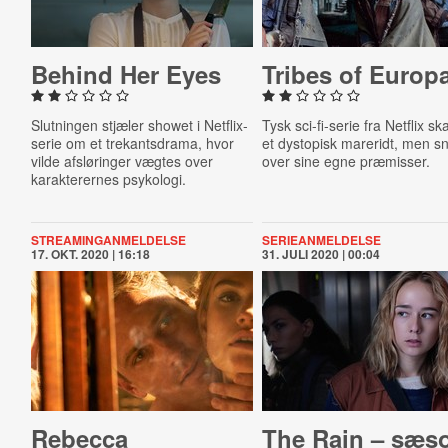
Behind Her Eyes
Tribes of Europ
Slutningen stjæler showet i Netflix-
Tysk sci-fi-serie fra Netflix s
serie om et trekantsdrama, hvor
et dystopisk mareridt, men s
vilde afsløringer vægtes over
over sine egne præmisser.
karakterernes psykologi.
STREAMINGANMELDELSE
SERIEANMELDELSE
17. OKT. 2020 | 16:18
31. JULI 2020 | 00:04
Rebecca
The Rain – sæs