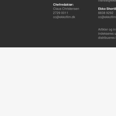
merete@ekko
Chefredaktør:
Claus Christensen
Ekko Shortli
2729 0011
8838 9292
cc@ekkofilm.dk
cc@ekkofilm
Artikler og i
indekseres u
distribueres