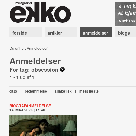
forside
artikler
anmeldelser
blogs
Du er her:
Anmeldelser
Anmeldelser
For tag: obsession
1 - 1 ud af 1
dato
|
bedømmelse
|
alfabetisk
|
mest læste
BIOGRAFANMELDELSE
14. MAJ 2026 | 11:40