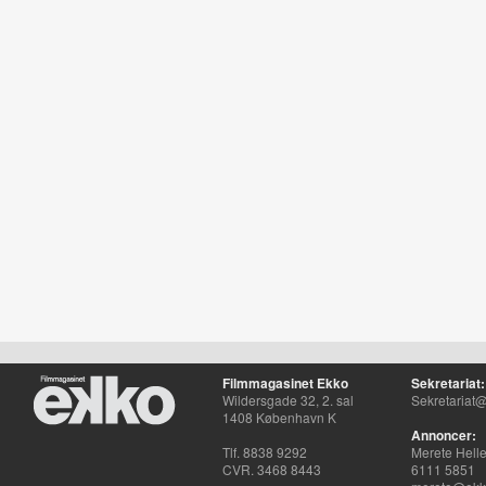
Filmmagasinet Ekko
Sekretariat:
Wildersgade 32, 2. sal
Sekretariat@
1408 København K
Annoncer:
Tlf. 8838 9292
Merete Hell
CVR. 3468 8443
6111 5851