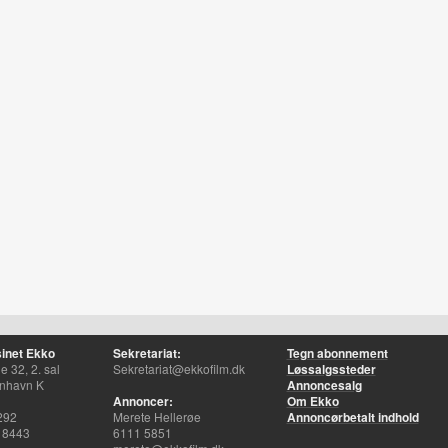
inet Ekko
Sekretariat:
Tegn abonnement
 32, 2. sal
Sekretariat@ekkofilm.dk
Løssalgssteder
nhavn K
Annoncesalg
Annoncer:
Om Ekko
292
Merete Hellerøe
Annoncørbetalt indhold
 8443
6111 5851