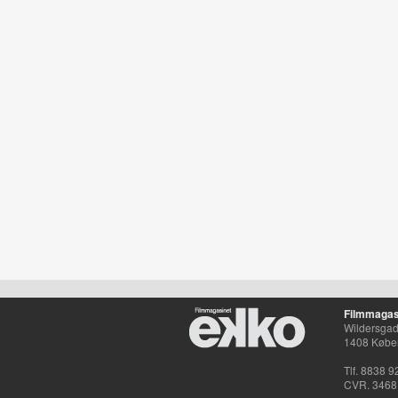
Filmmagas
Wildersgade
1408 Købe
Tlf. 8838 9
CVR. 3468