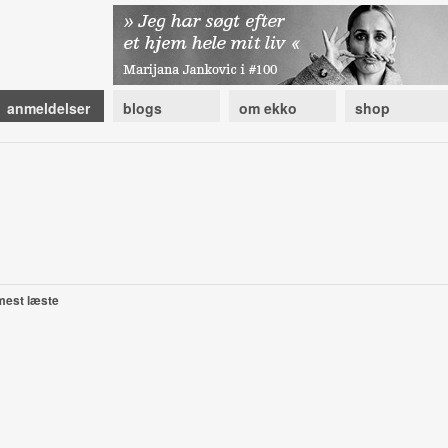
anmeldelser
blogs
om ekko
shop
mest læste