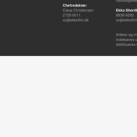
merete@ekko
Chefredaktør:
Claus Christensen
Ekko Shortli
2729 0011
8838 9292
cc@ekkofilm.dk
cc@ekkofilm
Artikler og i
indekseres u
distribueres