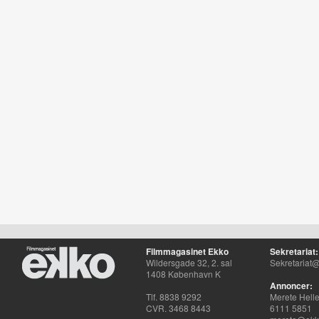
Filmmagasinet Ekko
Sekretariat:
Wildersgade 32, 2. sal
Sekretariat@
1408 København K
Annoncer:
Tlf. 8838 9292
Merete Hell
CVR. 3468 8443
6111 5851