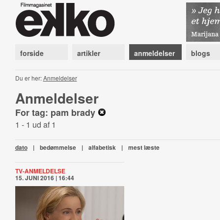
forside
artikler
anmeldelser
blogs
Du er her:
Anmeldelser
Anmeldelser
For tag: pam brady
1 - 1 ud af 1
dato
|
bedømmelse
|
alfabetisk
|
mest læste
TV-ANMELDELSE
15. JUNI 2016 | 16:44