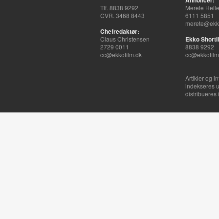
Annoncer:
Tlf. 8838 9292
Merete Hell
CVR. 3468 8443
6111 5851
merete@ekko
Chefredaktør:
Claus Christensen
Ekko Shortli
2729 0011
8838 9292
cc@ekkofilm.dk
cc@ekkofilm
Artikler og i
indekseres u
distribueres