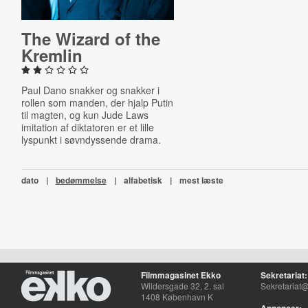
The Wizard of the
Kremlin
Paul Dano snakker og snakker i
rollen som manden, der hjalp Putin
til magten, og kun Jude Laws
imitation af diktatoren er et lille
lyspunkt i søvndyssende drama.
dato
|
bedømmelse
|
alfabetisk
|
mest læste
Filmmagasinet Ekko
Sekretariat:
Wildersgade 32, 2. sal
Sekretariat@
1408 København K