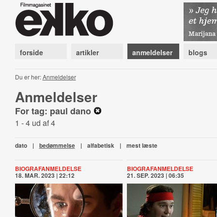
forside
artikler
anmeldelser
blogs
Du er her:
Anmeldelser
Anmeldelser
For tag: paul dano
1 - 4 ud af 4
dato
|
bedømmelse
|
alfabetisk
|
mest læste
BIOGRAFANMELDELSE
BIOGRAFANMELDELSE
18. MAR. 2023 | 22:12
21. SEP. 2023 | 06:35