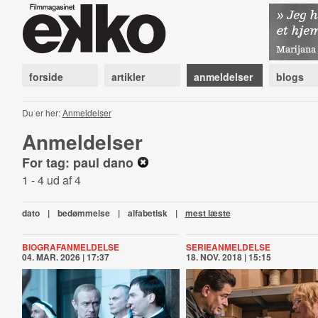
forside
artikler
anmeldelser
blogs
Du er her:
Anmeldelser
Anmeldelser
For tag: paul dano
1 - 4 ud af 4
dato
|
bedømmelse
|
alfabetisk
|
mest læste
BIOGRAFANMELDELSE
SERIEANMELDELSE
04. MAR. 2026 | 17:37
18. NOV. 2018 | 15:15