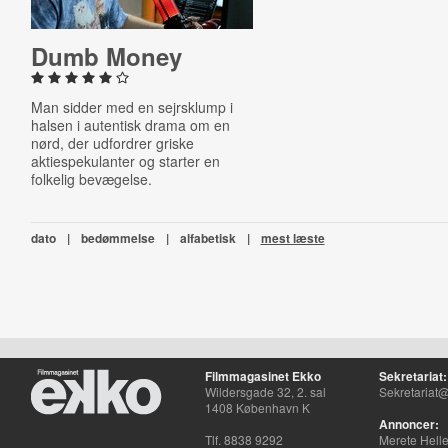
Dumb Money
Man sidder med en sejrsklump i
halsen i autentisk drama om en
nørd, der udfordrer griske
aktiespekulanter og starter en
folkelig bevægelse.
dato
|
bedømmelse
|
alfabetisk
|
mest læste
Filmmagasinet Ekko
Sekretariat:
Wildersgade 32, 2. sal
Sekretariat@
1408 København K
Annoncer:
Tlf. 8838 9292
Merete Hell