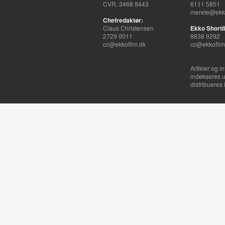
CVR. 3468 8443
6111 5851
merete@ekko
Chefredaktør:
Claus Christensen
Ekko Shortli
2729 0011
8838 9292
cc@ekkofilm.dk
cc@ekkofilm
Artikler og i
indekseres u
distribueres