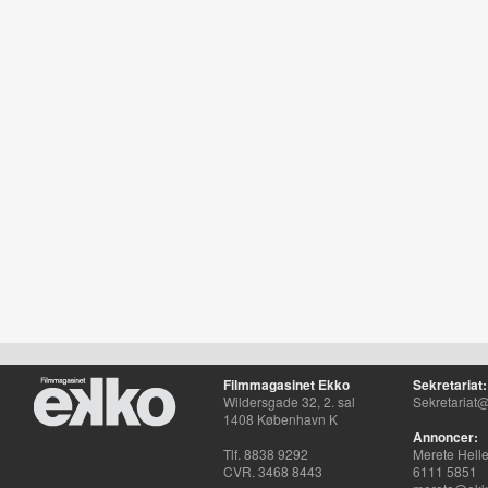
Filmmagasinet Ekko
Sekretariat:
Wildersgade 32, 2. sal
Sekretariat@
1408 København K
Annoncer:
Tlf. 8838 9292
Merete Hell
CVR. 3468 8443
6111 5851