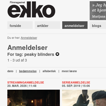
forside
artikler
anmeldelser
blogs
Du er her:
Anmeldelser
Anmeldelser
For tag: peaky blinders
1 - 3 ud af 3
dato
|
bedømmelse
|
alfabetisk
|
mest læste
STREAMINGANMELDELSE
SERIEANMELDELSE
20. MAR. 2026 | 11:48
05. SEP. 2019 | 15:06