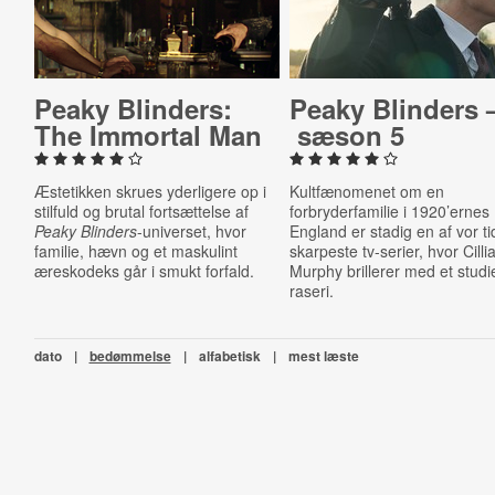
Peaky Blinders:
Peaky Blinders 
The Immortal Man
sæson 5
Æstetikken skrues yderligere op i
Kultfænomenet om en
stilfuld og brutal fortsættelse af
forbryderfamilie i 1920’ernes
Peaky Blinders
-universet, hvor
England er stadig en af vor ti
familie, hævn og et maskulint
skarpeste tv-serier, hvor Cilli
æreskodeks går i smukt forfald.
Murphy brillerer med et studie
raseri.
dato
|
bedømmelse
|
alfabetisk
|
mest læste