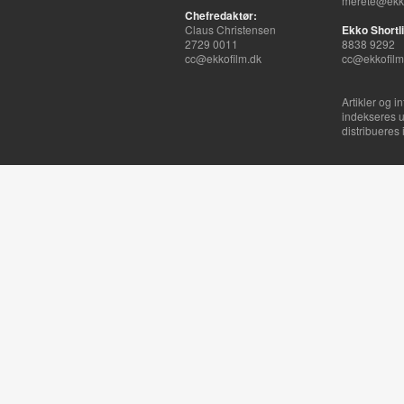
merete@ekko
Chefredaktør:
Claus Christensen
Ekko Shortli
2729 0011
8838 9292
cc@ekkofilm.dk
cc@ekkofilm
Artikler og i
indekseres u
distribueres