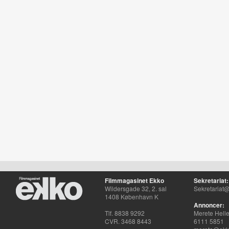
Filmmagasinet Ekko
Sekretariat:
Wildersgade 32, 2. sal
Sekretariat@
1408 København K
Annoncer:
Tlf. 8838 9292
Merete Hell
CVR. 3468 8443
6111 5851