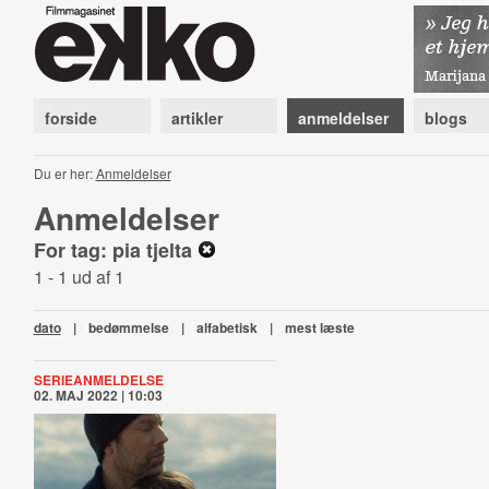
forside
artikler
anmeldelser
blogs
Du er her:
Anmeldelser
Anmeldelser
For tag: pia tjelta
1 - 1 ud af 1
dato
|
bedømmelse
|
alfabetisk
|
mest læste
SERIEANMELDELSE
02. MAJ 2022 | 10:03