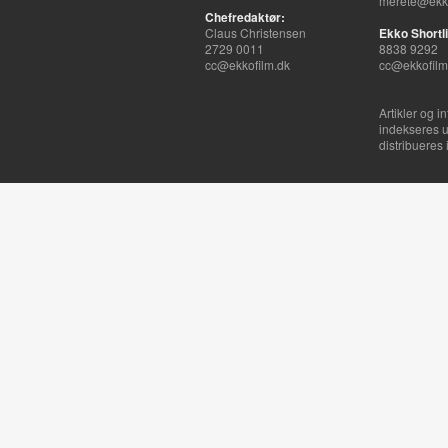
merete@ekko
Chefredaktør:
Claus Christensen
Ekko Shortli
2729 0011
8838 9292
cc@ekkofilm.dk
cc@ekkofilm
Artikler og i
indekseres u
distribueres