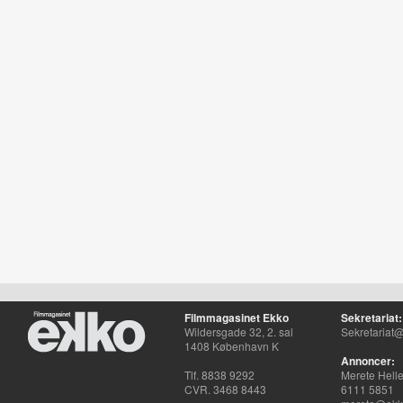
Filmmagasinet Ekko
Sekretariat:
Wildersgade 32, 2. sal
Sekretariat@
1408 København K
Annoncer:
Tlf. 8838 9292
Merete Hell
CVR. 3468 8443
6111 5851