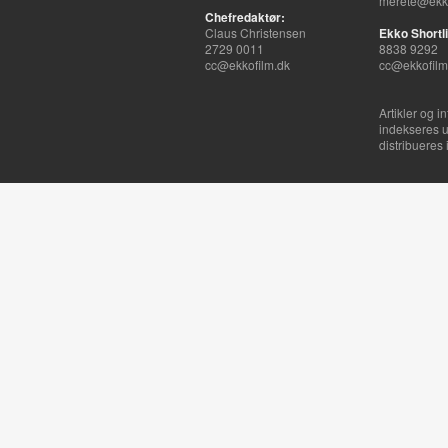
merete@ekko
Chefredaktør:
Claus Christensen
Ekko Shortli
2729 0011
8838 9292
cc@ekkofilm.dk
cc@ekkofilm
Artikler og i
indekseres u
distribueres