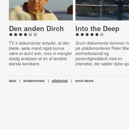
Den anden Dirch
Into the Deep
TV 2-dokumentar antyder, at den
Grum dokumentar kommer he
bløde, søde mand også kunne
på ubådsmorderen Peter Ma
være et dumt svin, men vi mangler
storhedsvanvid og
stadig analysen af en af landets
personlighedskult med en
største komikere.
intensitet, der sætter dybe sp
dato
|
bedømmelse
|
alfabetisk
|
mest læste