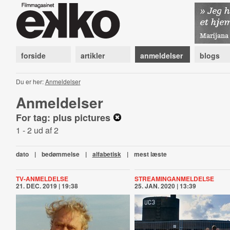
forside
artikler
anmeldelser
blogs
Du er her:
Anmeldelser
Anmeldelser
For tag: plus pictures
1 - 2 ud af 2
dato
|
bedømmelse
|
alfabetisk
|
mest læste
TV-ANMELDELSE
STREAMINGANMELDELSE
21. DEC. 2019 | 19:38
25. JAN. 2020 | 13:39