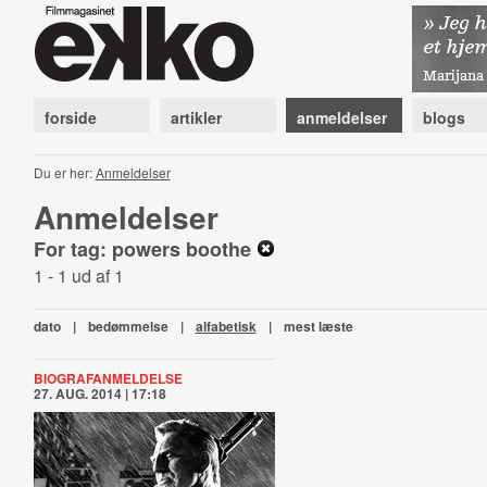
forside
artikler
anmeldelser
blogs
Du er her:
Anmeldelser
Anmeldelser
For tag: powers boothe
1 - 1 ud af 1
dato
|
bedømmelse
|
alfabetisk
|
mest læste
BIOGRAFANMELDELSE
27. AUG. 2014 | 17:18