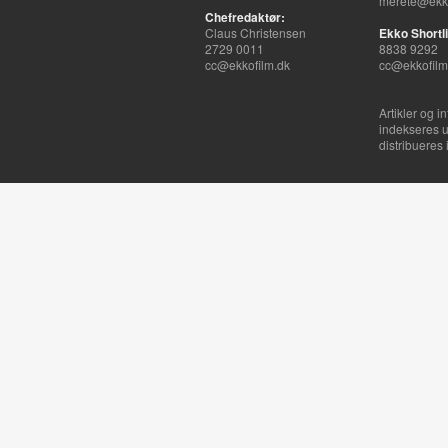
merete@ekko
Chefredaktør:
Claus Christensen
Ekko Shortli
2729 0011
8838 9292
cc@ekkofilm.dk
cc@ekkofilm
Artikler og i
indekseres u
distribueres