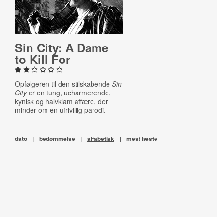
Sin City: A Dame
to Kill For
Opfølgeren til den stilskabende
Sin
City
er en tung, ucharmerende,
kynisk og halvklam affære, der
minder om en ufrivillig parodi.
dato
|
bedømmelse
|
alfabetisk
|
mest læste