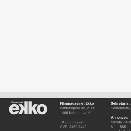
Filmmagasinet Ekko
Sekretariat:
Wildersgade 32, 2. sal
Sekretariat@
1408 København K
Annoncer:
Tlf. 8838 9292
Merete Hell
CVR. 3468 8443
6111 5851