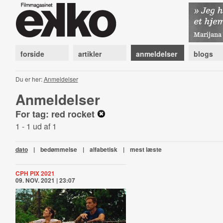
forside
artikler
anmeldelser
blogs
Du er her:
Anmeldelser
Anmeldelser
For tag: red rocket
1 - 1 ud af 1
dato
|
bedømmelse
|
alfabetisk
|
mest læste
CPH PIX 2021
09. NOV. 2021 | 23:07