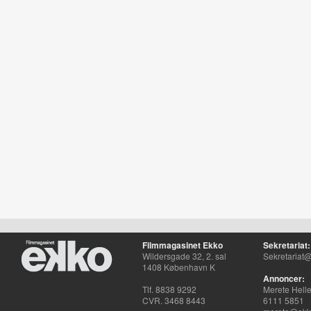
Filmmagasinet Ekko
Sekretariat:
Wildersgade 32, 2. sal
Sekretariat@
1408 København K
Annoncer:
Tlf. 8838 9292
Merete Hell
CVR. 3468 8443
6111 5851