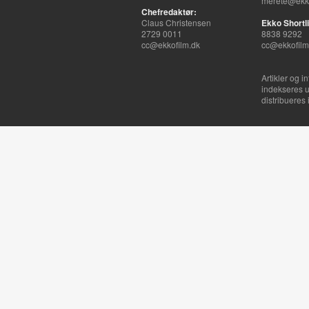
merete@ekko
Chefredaktør:
Claus Christensen
Ekko Shortli
2729 0011
8838 9292
cc@ekkofilm.dk
cc@ekkofilm
Artikler og i
indekseres u
distribueres