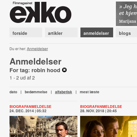
forside
artikler
anmeldelser
blogs
Du er her:
Anmeldelser
Anmeldelser
For tag: robin hood
1 - 2 ud af 2
dato
|
bedømmelse
|
alfabetisk
|
mest læste
BIOGRAFANMELDELSE
BIOGRAFANMELDELSE
24. DEC. 2014 | 05:32
28. NOV. 2018 | 20:45