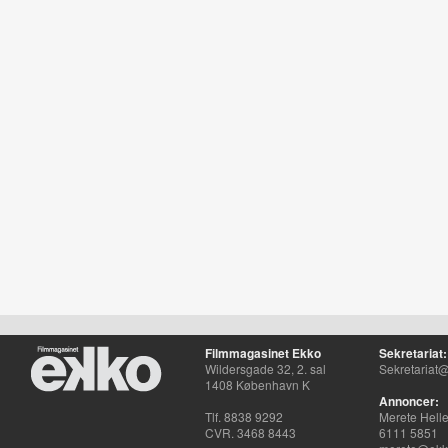
Filmmagasinet Ekko
Sekretariat:
Wildersgade 32, 2. sal
Sekretariat@
1408 København K
Annoncer:
Tlf. 8838 9292
Merete Hell
CVR. 3468 8443
6111 5851