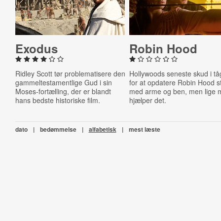
Exodus
Robin Hood
Ridley Scott tør problematisere den
Hollywoods seneste skud i t
gammeltestamentlige Gud i sin
for at opdatere Robin Hood s
Moses-fortælling, der er blandt
med arme og ben, men lige 
hans bedste historiske film.
hjælper det.
dato
|
bedømmelse
|
alfabetisk
|
mest læste