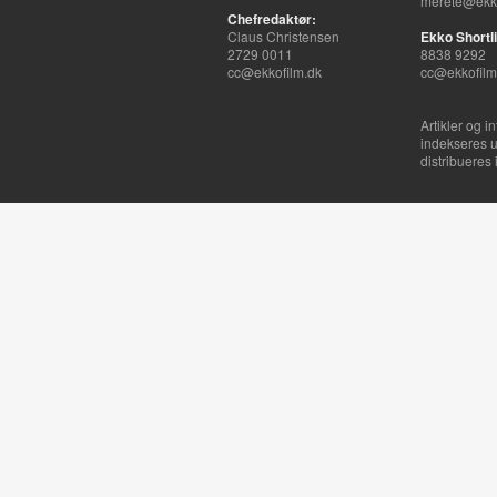
merete@ekko
Chefredaktør:
Claus Christensen
Ekko Shortli
2729 0011
8838 9292
cc@ekkofilm.dk
cc@ekkofilm
Artikler og i
indekseres u
distribueres