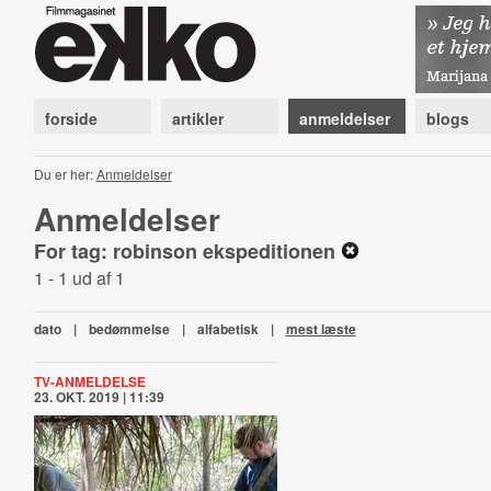
forside
artikler
anmeldelser
blogs
Du er her:
Anmeldelser
Anmeldelser
For tag: robinson ekspeditionen
1 - 1 ud af 1
dato
|
bedømmelse
|
alfabetisk
|
mest læste
TV-ANMELDELSE
23. OKT. 2019 | 11:39