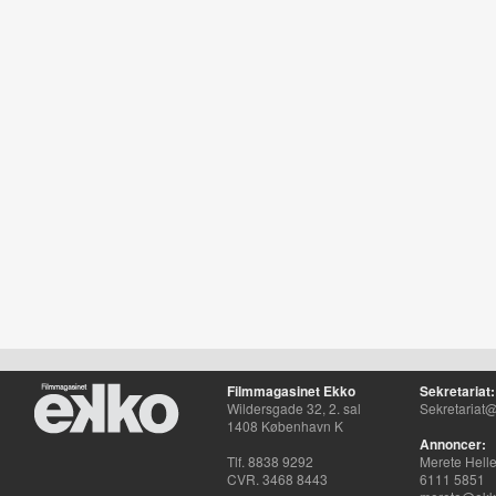
Filmmagasinet Ekko
Sekretariat:
Wildersgade 32, 2. sal
Sekretariat@
1408 København K
Annoncer:
Tlf. 8838 9292
Merete Hell
CVR. 3468 8443
6111 5851