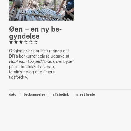
Øen – en ny be­
gyn­del­se
Originaler er der ikke mange af i
DR’s konkurrenceløse udgave af
Robinson Ekspeditionen
, der byder
på en forstokket alfahan,
feminisme og otte timers
tidsfordriv.
dato
|
bedømmelse
|
alfabetisk
|
mest læste