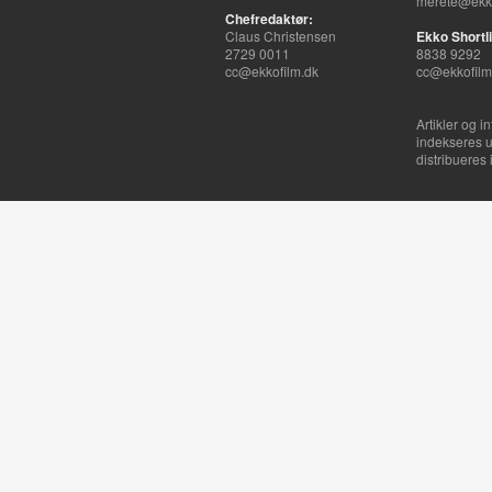
merete@ekko
Chefredaktør:
Claus Christensen
Ekko Shortli
2729 0011
8838 9292
cc@ekkofilm.dk
cc@ekkofilm
Artikler og i
indekseres u
distribueres