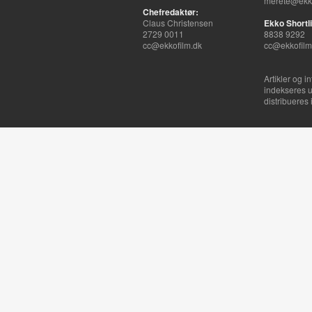
merete@ekko
Chefredaktør:
Claus Christensen
Ekko Shortli
2729 0011
8838 9292
cc@ekkofilm.dk
cc@ekkofilm
Artikler og i
indekseres u
distribueres