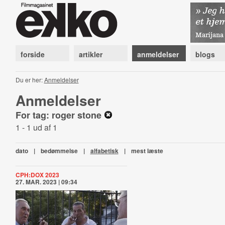
forside
artikler
anmeldelser
blogs
Du er her:
Anmeldelser
Anmeldelser
For tag: roger stone
1 - 1 ud af 1
dato
|
bedømmelse
|
alfabetisk
|
mest læste
CPH:DOX 2023
27. MAR. 2023 | 09:34