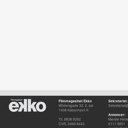
Filmmagasinet Ekko
Sekretariat:
Wildersgade 32, 2. sal
Sekretariat@
1408 København K
Annoncer:
Tlf. 8838 9292
Merete Hell
CVR. 3468 8443
6111 5851