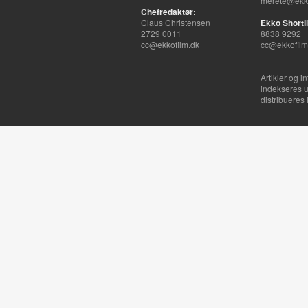
merete@ekko
Chefredaktør:
Claus Christensen
Ekko Shortli
2729 0011
8838 9292
cc@ekkofilm.dk
cc@ekkofilm
Artikler og i
indekseres u
distribueres