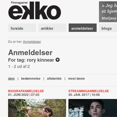
forside
artikler
anmeldelser
blogs
Du er her:
Anmeldelser
Anmeldelser
For tag: rory kinnear
1 - 2 ud af 2
dato
|
bedømmelse
|
alfabetisk
|
mest læste
BIOGRAFANMELDELSE
STREAMINGANMELDELSE
01. JUNI 2022 | 07:02
30. JAN. 2017 | 10:08