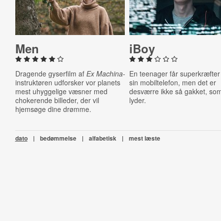
Men
iBoy
Dragende gyserfilm af
Ex Machina
-
En teenager får superkræfter
instruktøren udforsker vor planets
sin mobiltelefon, men det er
mest uhyggelige væsner med
desværre ikke så gakket, so
chokerende billeder, der vil
lyder.
hjemsøge dine drømme.
dato
|
bedømmelse
|
alfabetisk
|
mest læste