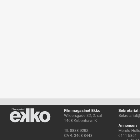
Filmmagasinet Ekko
Sekretariat:
Wildersgade 32, 2. sal
Sekretariat@
1408 København K
Annoncer:
Tlf. 8838 9292
Merete Hell
CVR. 3468 8443
6111 5851