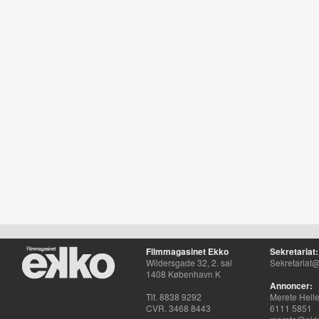
Filmmagasinet Ekko
Sekretariat:
Wildersgade 32, 2. sal
Sekretariat@
1408 København K
Annoncer:
Tlf. 8838 9292
Merete Hell
CVR. 3468 8443
6111 5851