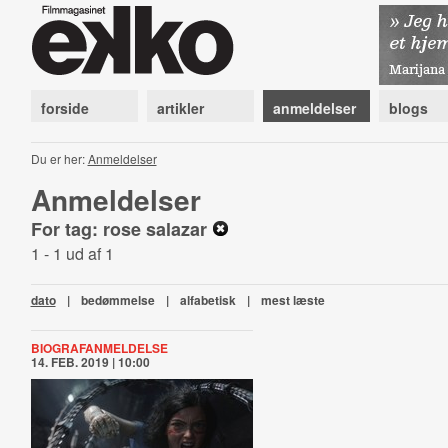
forside
artikler
anmeldelser
blogs
Du er her:
Anmeldelser
Anmeldelser
For tag: rose salazar
1 - 1 ud af 1
dato
|
bedømmelse
|
alfabetisk
|
mest læste
BIOGRAFANMELDELSE
14. FEB. 2019 | 10:00