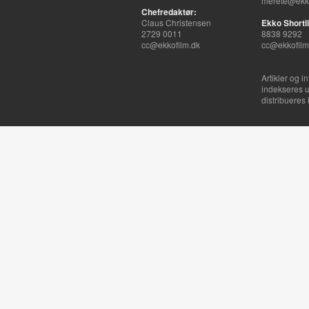
merete@ekko
Chefredaktør:
Claus Christensen
Ekko Shortli
2729 0011
8838 9292
cc@ekkofilm.dk
cc@ekkofilm
Artikler og i
indekseres u
distribueres