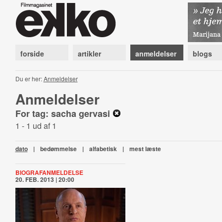
forside
artikler
anmeldelser
blogs
Du er her:
Anmeldelser
Anmeldelser
For tag: sacha gervasi
1 - 1 ud af 1
dato
|
bedømmelse
|
alfabetisk
|
mest læste
BIOGRAFANMELDELSE
20. FEB. 2013 | 20:00