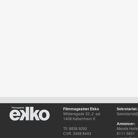
Filmmagasinet Ekko
Sekretariat:
Wildersgade 32, 2. sal
Sekretariat@
1408 København K
Annoncer:
Tlf. 8838 9292
Merete Hell
CVR. 3468 8443
6111 5851