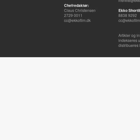
merete@ekko
Chefredaktør:
Claus Christensen
Ekko Shortli
2729 0011
8838 9292
cc@ekkofilm.dk
cc@ekkofilm
Artikler og i
indekseres u
distribueres