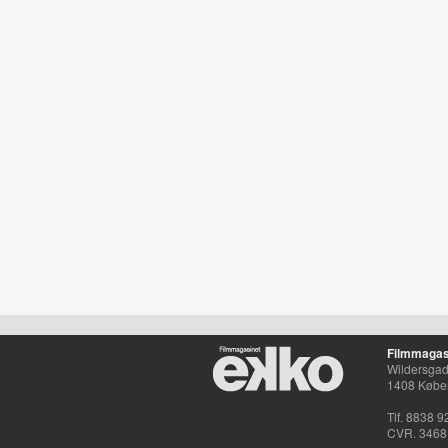
Filmmagas
Wildersgade
1408 Købe
Tlf. 8838 9
CVR. 3468