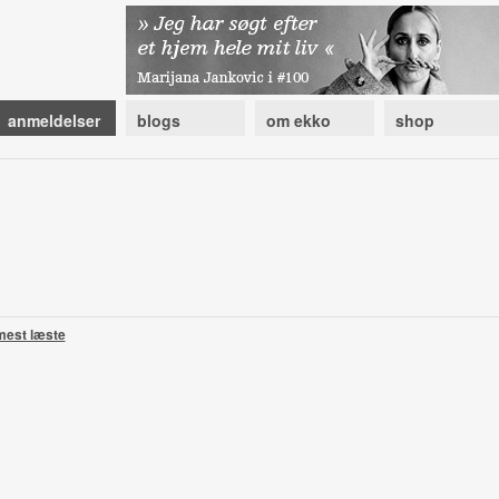
anmeldelser
blogs
om ekko
shop
mest læste