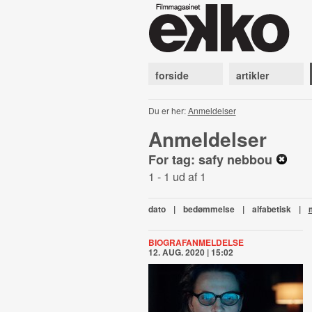
forside
artikler
Du er her:
Anmeldelser
Anmeldelser
For tag: safy nebbou
1 - 1 ud af 1
dato
|
bedømmelse
|
alfabetisk
|
BIOGRAFANMELDELSE
12. AUG. 2020 | 15:02