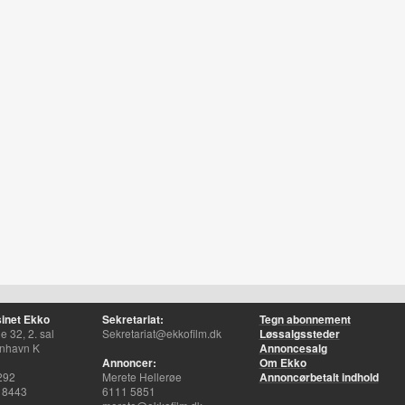
inet Ekko
Sekretariat:
Tegn abonnement
 32, 2. sal
Sekretariat@ekkofilm.dk
Løssalgssteder
nhavn K
Annoncesalg
Annoncer:
Om Ekko
292
Merete Hellerøe
Annoncørbetalt indhold
 8443
6111 5851