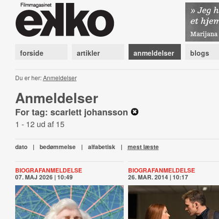
forside
artikler
anmeldelser
blogs
Du er her:
Anmeldelser
Anmeldelser
For tag: scarlett johansson
1 - 12 ud af 15
dato
|
bedømmelse
|
alfabetisk
|
mest læste
BIOGRAFANMELDELSE
BIOGRAFANMELDELSE
07. MAJ 2026 | 10:49
26. MAR. 2014 | 10:17