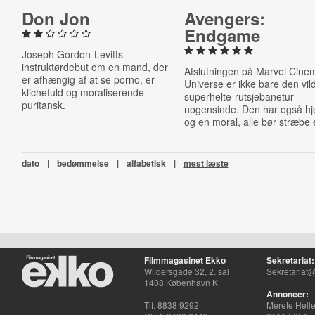
Don Jon
Avengers:
Endgame
Joseph Gordon-Levitts
instruktørdebut om en mand, der
Afslutningen på Marvel Cinem
er afhængig af at se porno, er
Universe er ikke bare den vil
klichefuld og moraliserende
superhelte-rutsjebanetur
puritansk.
nogensinde. Den har også hj
og en moral, alle bør stræbe 
dato
|
bedømmelse
|
alfabetisk
|
mest læste
Filmmagasinet Ekko
Sekretariat:
Wildersgade 32, 2. sal
Sekretariat@
1408 København K
Annoncer:
Tlf. 8838 9292
Merete Hell