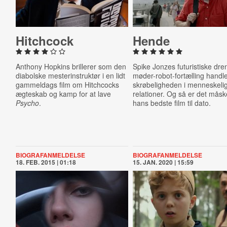
Hitchcock
Hende
Anthony Hopkins brillerer som den
Spike Jonzes futuristiske dre
diabolske mesterinstruktør i en lidt
møder-robot-fortælling handl
gammeldags film om Hitchcocks
skrøbeligheden i menneskeli
ægteskab og kamp for at lave
relationer. Og så er det mås
Psycho
.
hans bedste film til dato.
BIOGRAFANMELDELSE
BIOGRAFANMELDELSE
18. FEB. 2015 | 01:18
15. JAN. 2020 | 15:59