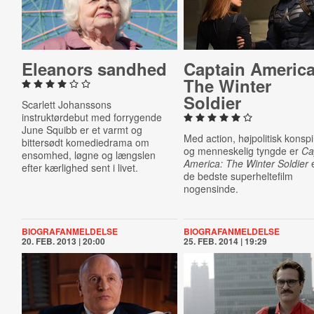
Eleanors sandhed
Captain America
The Winter
Soldier
Scarlett Johanssons
instruktørdebut med forrygende
June Squibb er et varmt og
Med action, højpolitisk konspi
bittersødt komediedrama om
og menneskelig tyngde er
Ca
ensomhed, løgne og længslen
America: The Winter Soldier
e
efter kærlighed sent i livet.
de bedste superheltefilm
nogensinde.
BIOGRAFANMELDELSE
BIOGRAFANMELDELSE
20. FEB. 2013 | 20:00
25. FEB. 2014 | 19:29