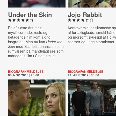
Under the Skin
Jojo Rabbit
En af sidste års mest
Kontroversiel nazikomedie sp
mystificerende, roste og
af fortælleglæde, smukt hån
betagende film kom aldrig i
og morsomt skuespil af Holl
biografen. Men nu kan
Under the
stjerner og unge stortalenter.
Skin
med Scarlett Johansson som
rumvæsen på mandejagt ses som
månedens film i Cinemateket.
BIOGRAFANMELDELSE
BIOGRAFANMELDELSE
06. NOV. 2013 | 20:00
24. APR. 2019 | 00:00