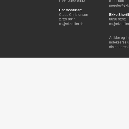
CVR. 3468 8443
6111 5851
merete@ekko
Chefredaktør:
Claus Christensen
Ekko Shortli
2729 0011
8838 9292
cc@ekkofilm.dk
cc@ekkofilm
Artikler og i
indekseres u
distribueres