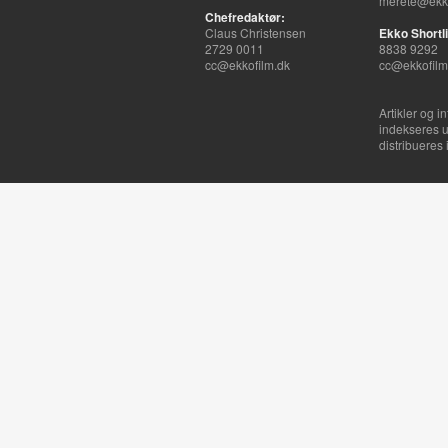
merete@ekko
Chefredaktør:
Claus Christensen
Ekko Shortli
2729 0011
8838 9292
cc@ekkofilm.dk
cc@ekkofilm
Artikler og i
indekseres u
distribueres