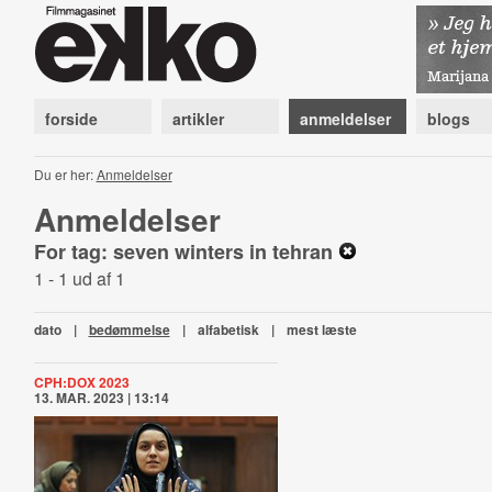
forside
artikler
anmeldelser
blogs
Du er her:
Anmeldelser
Anmeldelser
For tag: seven winters in tehran
1 - 1 ud af 1
dato
|
bedømmelse
|
alfabetisk
|
mest læste
CPH:DOX 2023
13. MAR. 2023 | 13:14