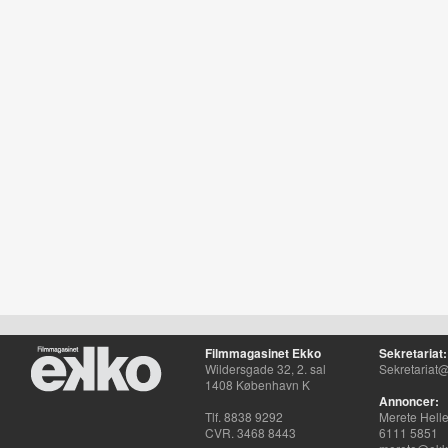
Filmmagasinet Ekko
Sekretariat:
Wildersgade 32, 2. sal
Sekretariat@
1408 København K
Annoncer:
Tlf. 8838 9292
Merete Hell
CVR. 3468 8443
6111 5851