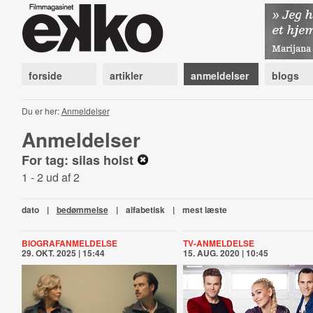
forside
artikler
anmeldelser
blogs
Du er her:
Anmeldelser
Anmeldelser
For tag: silas holst
1 - 2 ud af 2
dato
|
bedømmelse
|
alfabetisk
|
mest læste
BIOGRAFANMELDELSE
TV-ANMELDELSE
29. OKT. 2025 | 15:44
15. AUG. 2020 | 10:45