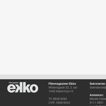
Filmmagasinet Ekko
Sekretariat:
Wildersgade 32, 2. sal
Sekretariat@
1408 København K
Annoncer:
Tlf. 8838 9292
Merete Hell
CVR. 3468 8443
6111 5851