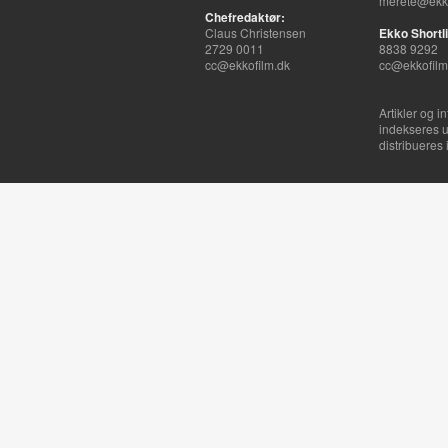
merete@ekko
Chefredaktør:
Claus Christensen
Ekko Shortli
2729 0011
8838 9292
cc@ekkofilm.dk
cc@ekkofilm
Artikler og i
indekseres u
distribueres