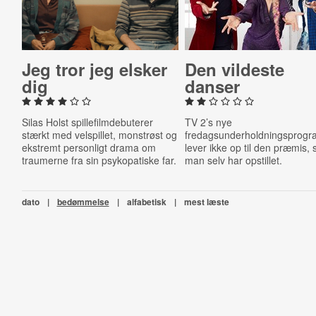
Jeg tror jeg elsker
Den vildeste
dig
danser
Silas Holst spillefilmdebuterer
TV 2’s nye
stærkt med velspillet, monstrøst og
fredagsunderholdningsprog
ekstremt personligt drama om
lever ikke op til den præmis,
traumerne fra sin psykopatiske far.
man selv har opstillet.
dato
|
bedømmelse
|
alfabetisk
|
mest læste