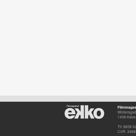
Filmmagas
Wildersgade
1408 Købe
Tlf. 8838 9
CVR. 3468