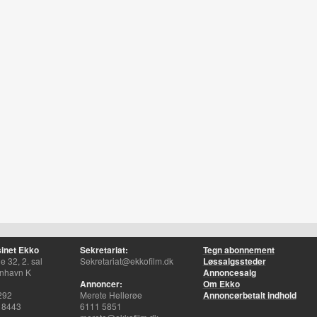
inet Ekko
Sekretariat:
Tegn abonnement
 32, 2. sal
Sekretariat@ekkofilm.dk
Løssalgssteder
nhavn K
Annoncesalg
Annoncer:
Om Ekko
292
Merete Hellerøe
Annoncørbetalt indhold
 8443
6111 5851