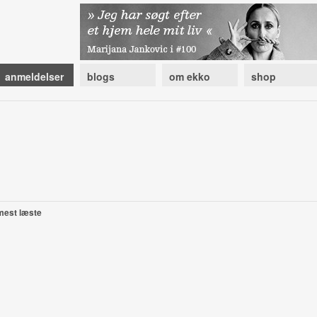
anmeldelser
blogs
om ekko
shop
mest læste