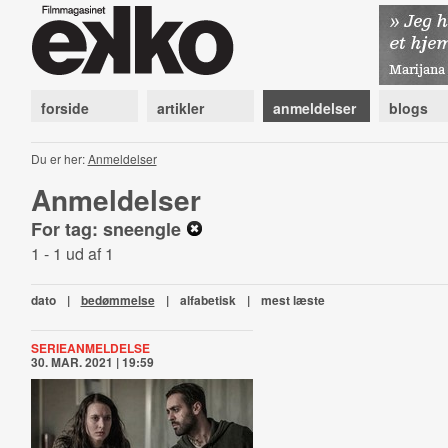
forside
artikler
anmeldelser
blogs
Du er her:
Anmeldelser
Anmeldelser
For tag: sneengle
1 - 1 ud af 1
dato
|
bedømmelse
|
alfabetisk
|
mest læste
SERIEANMELDELSE
30. MAR. 2021 | 19:59