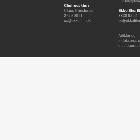
merete@ekko
Chefredaktør:
Claus Christensen
Ekko Shortli
2729 0011
8838 9292
cc@ekkofilm.dk
cc@ekkofilm
Artikler og i
indekseres u
distribueres