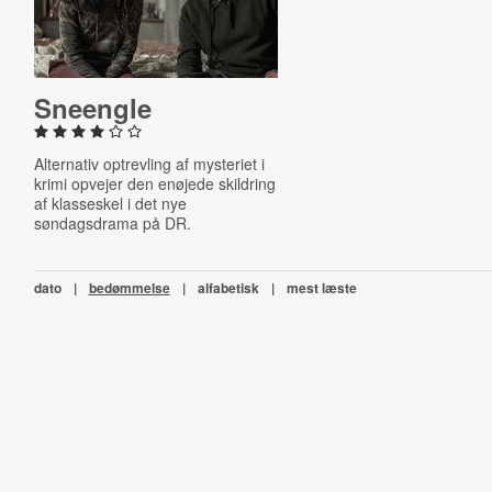
Sneengle
Alternativ optrevling af mysteriet i
krimi opvejer den enøjede skildring
af klasseskel i det nye
søndagsdrama på DR.
dato
|
bedømmelse
|
alfabetisk
|
mest læste