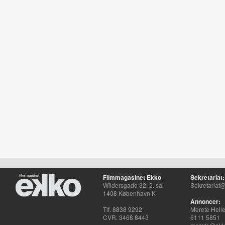
Filmmagasinet Ekko
Sekretariat:
Wildersgade 32, 2. sal
Sekretariat@
1408 København K
Annoncer:
Tlf. 8838 9292
Merete Hell
CVR. 3468 8443
6111 5851